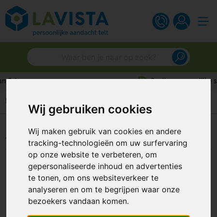
Snelle persoonlijke service
Home
Algemene Voorwaarden
Wij gebruiken cookies
Algemene Voorwaarden
Wij maken gebruik van cookies en andere
tracking-technologieën om uw surfervaring
op onze website te verbeteren, om
gepersonaliseerde inhoud en advertenties
Artikel 1. Algemeen
te tonen, om ons websiteverkeer te
analyseren en om te begrijpen waar onze
Deze voorwaarden zijn van toepassing op iedere
bezoekers vandaan komen.
aanbieding, offerte en overeenkomst tussen Lavista
Relatiegeschenken B.V. en een Wederpartij waarop