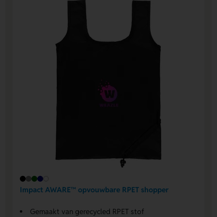
Impact AWARE™ opvouwbare RPET shopper
Gemaakt van gerecycled RPET stof