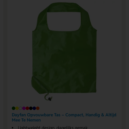
Dayfan Opvouwbare Tas – Compact, Handig & Altijd
Mee Te Nemen
Lightweight design, dagelijks gemak