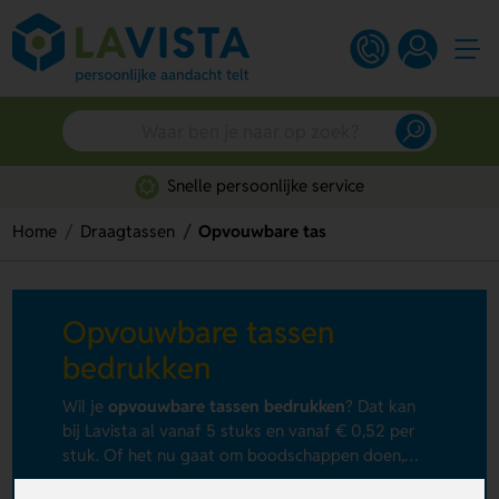
Snelle persoonlijke service
Home
Draagtassen
Opvouwbare tas
Opvouwbare tassen
bedrukken
Wil je
opvouwbare tassen bedrukken
? Dat kan
bij Lavista al vanaf 5 stuks en vanaf € 0,52 per
stuk. Of het nu gaat om boodschappen doen,
naar het strand gaan of het meenemen van
+ Lees meer