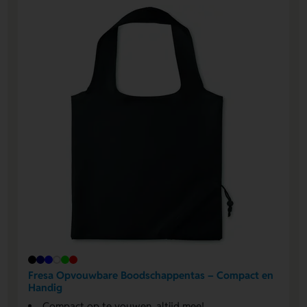
Fresa Opvouwbare Boodschappentas – Compact en
Handig
Compact op te vouwen, altijd mee!