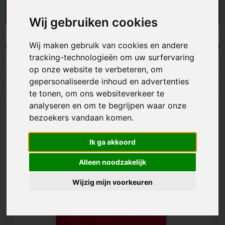
dagelijkse benodigdheden, bedrukte
opvouwbare tassen zijn altijd handig om bij je te
Wij gebruiken cookies
hebben. Je hebt de keuze uit vele soorten,
materialen en kleuren, waardoor je zeker iets
Wij maken gebruik van cookies en andere
gaat vinden dat past bij jouw stijl en merk. En als
Boodschappentassen
Fietstassen
Jute tassen
Koeltasse
tracking-technologieën om uw surfervaring
dat nog niet genoeg is, je kunt de opvouwbare
tassen laten bedrukken met een logo,
op onze website te verbeteren, om
Filters
bedrijfsnaam of ander ontwerp opdruk. Onze
gepersonaliseerde inhoud en advertenties
gepersonaliseerde opvouwbare tasjes laten je
te tonen, om ons websiteverkeer te
merk opvallen en verminderen tegelijkertijd de
analyseren en om te begrijpen waar onze
plastic afvalberg!
bezoekers vandaan komen.
Ik ga akkoord
Alleen noodzakelijk
Wijzig mijn voorkeuren