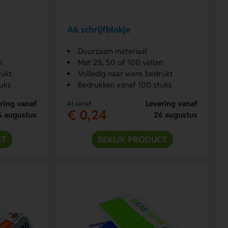
A6 schrijfblokje
Duurzaam materiaal
n
Met 25, 50 of 100 vellen
rukt
Volledig naar wens bedrukt
uks
Bedrukken vanaf 100 stuks
ring vanaf
Levering vanaf
Al vanaf
€ 0,24
6 augustus
26 augustus
CT
BEKIJK PRODUCT