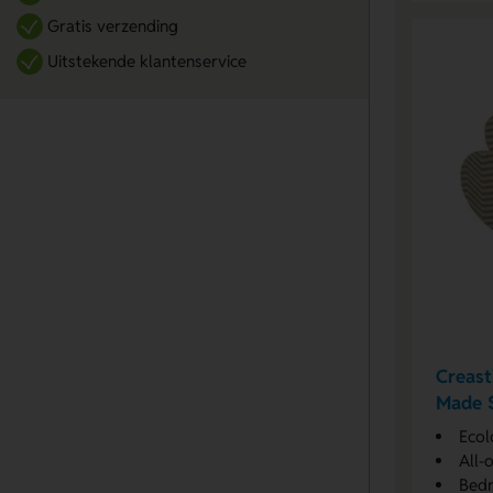
Gratis verzending
Uitstekende klantenservice
Creast
Made S
Ecol
All-
Bedr