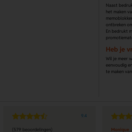
Naast bedruk
het maken va
memoblokken 
ontbreken om
En bedrukt me
promotiemate
Heb je v
Wil je meer 
eenvoudig en
te maken van 
9.4
(579 beoordelingen)
Monique