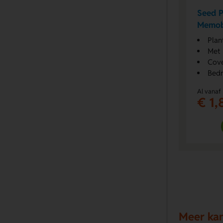
Seed P
Memob
Plan
Met 
Cove
Bedr
Al vanaf
€ 1,
Meer kan