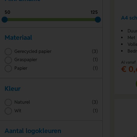
50
125
A4 sch
Duur
Materiaal
Met 
Voll
Bedr
Gerecycled papier
(3)
Graspapier
(1)
Al vanaf
€ 0,
Papier
(1)
Kleur
Naturel
(3)
Wit
(1)
Aantal logokleuren