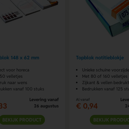
blok 148 x 62 mm
Topblok notitieblokje
ect voor horeca
Unieke schuine voorzijd
50 velletjes
Met 80 of 160 velletjes
ruk naar wens
Zijkant & vellen bedruk
ukken vanaf 100 stuks
Bedrukken vanaf 125 st
Levering vanaf
Leve
Al vanaf
33
€ 0,94
26 augustus
2
BEKIJK PRODUCT
BEKIJK PRODU