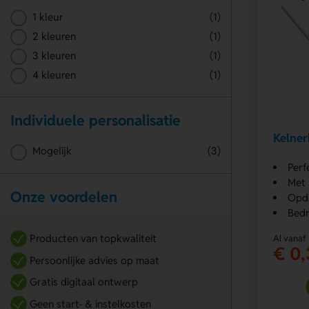
1 kleur
(1)
2 kleuren
(1)
3 kleuren
(1)
4 kleuren
(1)
Individuele personalisatie
Kelner
Mogelijk
(3)
Perf
Met 
Onze voordelen
Opd
Bedr
Producten van topkwaliteit
Al vanaf
€ 0,
Persoonlijke advies op maat
Gratis digitaal ontwerp
Geen start- & instelkosten