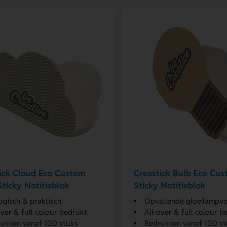
ick Cloud Eco Custom
Creastick Bulb Eco Cu
ticky Notitieblok
Sticky Notitieblok
ogisch & praktisch
Opvallende gloeilampv
over & full colour bedrukt
All-over & full colour b
ukken vanaf 100 stuks
Bedrukken vanaf 100 st