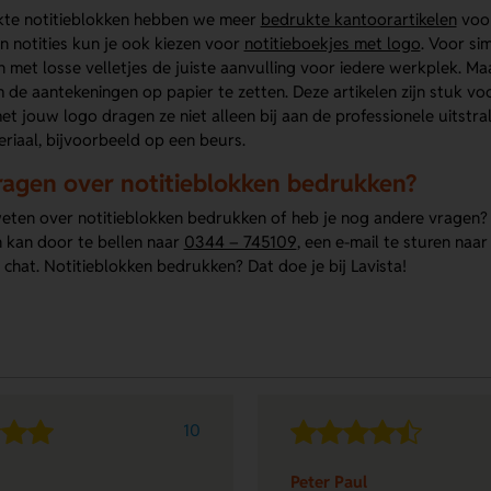
te notitieblokken hebben we meer
bedrukte kantoorartikelen
voor
n notities kun je ook kiezen voor
notitieboekjes met logo
. Voor si
met losse velletjes de juiste aanvulling voor iedere werkplek. M
 de aantekeningen op papier te zetten. Deze artikelen zijn stuk v
t jouw logo dragen ze niet alleen bij aan de professionele uitstral
riaal, bijvoorbeeld op een beurs.
ragen over notitieblokken bedrukken?
weten over notitieblokken bedrukken of heb je nog andere vragen? 
 kan door te bellen naar
0344 – 745109
, een e-mail te sturen naa
chat. Notitieblokken bedrukken? Dat doe je bij Lavista!
10
Peter Paul