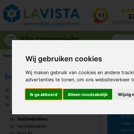
9,4
5
kiyoh beo
Alle categorieën
Home
Notities
Notitieblokken
Wij gebruiken cookies
Wij maken gebruik van cookies en andere track
Schrijfwaren & Kantoor
advertenties te tonen, om ons websiteverkeer 
No
Bureau accessoires
Ik ga akkoord
Alleen noodzakelijk
Wijzig 
Op zoe
Kantoorartikelen
dan
no
Notities
wel ee
Documentmappen
in A4 
Notitieblokken
ieder 
Notitieboekjes
gaat o
Post its