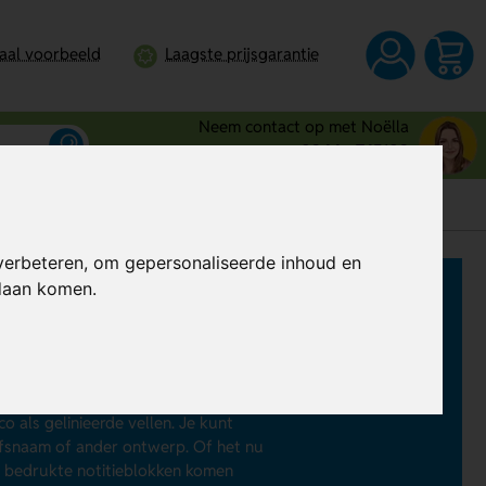
taal voorbeeld
Laagste prijsgarantie
Neem contact op met Noëlla
0344 - 745109
verbeteren, om gepersonaliseerde inhoud en
ndaan komen.
ijf in de schijnwerpers zet? Laat
3 per stuk. De notitieblokken, ook
 aantekeningen. Ze zijn verkrijgbaar
 als gelinieerde vellen. Je kunt
ijfsnaam of ander ontwerp. Of het nu
e bedrukte notitieblokken komen