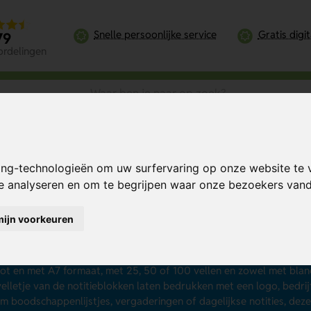
Snelle persoonlijke service
Gratis digi
79
ordelingen
ing-technologieën om uw surfervaring op onze website te 
te analyseren en om te begrijpen waar onze bezoekers va
titieblokken bedrukken
mijn voorkeuren
k naar een praktisch artikel voor op kantoor of thuis dat jouw bedr
titieblokken bedrukken
. Dit kan al vanaf 100 stuks en vanaf € 0,2
n kladblok of schrijfblok genoemd, zijn perfect voor het maken van
tot en met A7 formaat, met 25, 50 of 100 vellen en zowel met blanco
velletje van de notitieblokken laten bedrukken met een logo, bedr
m boodschappenlijstjes, vergaderingen of dagelijkse notities, dez