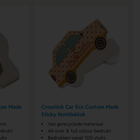
ston Made
Creastick Car Eco Custom Made
Sticky Notitieblok
orm
Van gerecyclede materiaal
edrukt
All-over & full colour bedrukt
uks
Bedrukken vanaf 100 stuks