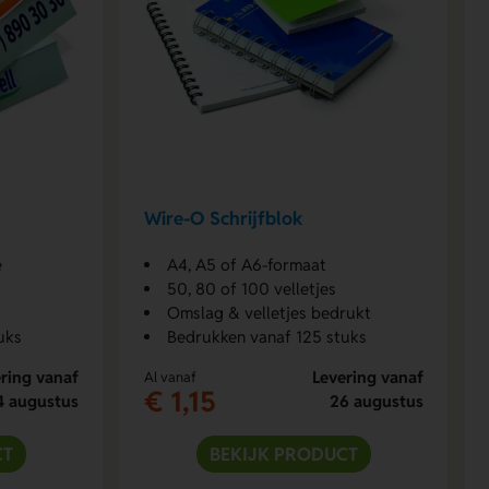
Wire-O Schrijfblok
e
A4, A5 of A6-formaat
50, 80 of 100 velletjes
t
Omslag & velletjes bedrukt
uks
Bedrukken vanaf 125 stuks
ring vanaf
Levering vanaf
Al vanaf
€ 1,15
4 augustus
26 augustus
CT
BEKIJK PRODUCT