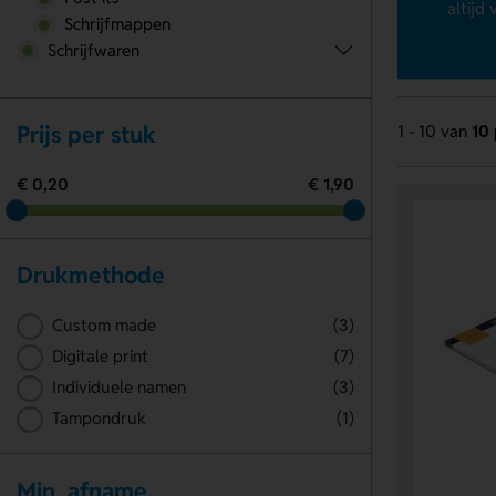
altijd
Schrijfmappen
Schrijfwaren
Prijs per stuk
1 - 10 van
10
€ 0,20
€ 1,90
Drukmethode
Custom made
(3)
Digitale print
(7)
Individuele namen
(3)
Tampondruk
(1)
Min. afname