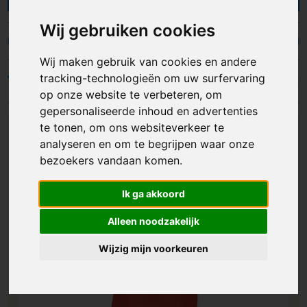
bbq schorten tot sloven bedrukken, er is keuze
genoeg. Ze bieden kleding bescherming tijdens
Wij gebruiken cookies
het koken, barbecueën of bakken. Wij kunnen een
Luxe schorten
BBQ schorten
keukenschort bedrukken met een logo, slogan of
Wij maken gebruik van cookies en andere
ander ontwerp opdruk, bijvoorbeeld op borst
tracking-technologieën om uw surfervaring
Filters
en/of de voorzakken. Met bedrukte schorten kies
op onze website te verbeteren, om
je voor functionele keukenaccessoires die relaties
gepersonaliseerde inhoud en advertenties
bijna dagelijks aan jouw merk of bedrijf
te tonen, om ons websiteverkeer te
herinneren. Bekijk ons assortiment.
analyseren en om te begrijpen waar onze
bezoekers vandaan komen.
Ik ga akkoord
Alleen noodzakelijk
Wijzig mijn voorkeuren