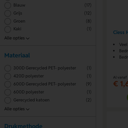
Blauw
(17)
Grijs
(12)
Groen
(8)
Kaki
(1)
Ciess 
Veel
Bedr
Materiaal
Bedr
300D Gerecycled PET- polyester
(1)
420D polyester
(1)
Al vanaf
€ 1,
600D Gerecycled PET- polyester
(9)
600D polyester
(1)
Gerecycled katoen
(2)
Drukmethode