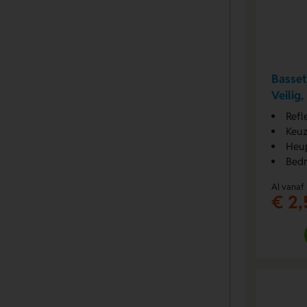
Basset
Veilig
Refl
Keuz
Heup
Bedr
Al vanaf
€ 2,