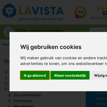
9,4
5
kiyoh beo
Alle categorieën
Home
Tassen
Heuptassen
Wij gebruiken cookies
Wij maken gebruik van cookies en andere track
Tassen & Rugzakken
advertenties te tonen, om ons websiteverkeer 
He
Draagtassen
Ik ga akkoord
Alleen noodzakelijk
Wijzig 
Op zoe
Per materiaal
vanaf 
Rugzakken
tijden
Tassen
varian
Documenttassen
bedruk
Fietstassen
ontwer
Heuptassen