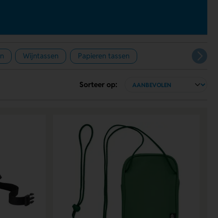
en
Wijntassen
Papieren tassen
Sorteer op: