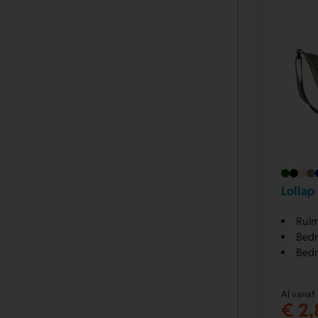
Lollap
Ruim
Bedr
Bedr
Al vanaf
€ 2,