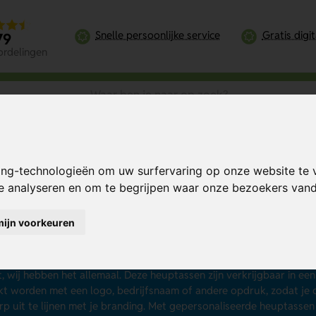
Snelle persoonlijke service
Gratis digi
79
ordelingen
ing-technologieën om uw surfervaring op onze website te 
te analyseren en om te begrijpen waar onze bezoekers va
uptassen bedrukken
mijn voorkeuren
k naar een praktisch en stijlvol accessoire voor je relaties? Laat d
5 stuks en van € 1,79 per stuk. Handig voor het meedragen van spull
s het wandelen of op vakantie. Of je nu op zoek bent naar een go
t, wij hebben het allemaal. Deze heuptassen zijn verkrijgbaar in ee
t worden met een logo, bedrijfsnaam of andere opdruk, zodat je 
p uit te lijnen met je branding. Met gepersonaliseerde heuptassen