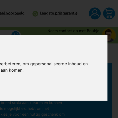
taal voorbeeld
Laagste prijsgarantie
Neem contact op met Boukje
0344 - 745109
verbeteren, om gepersonaliseerde inhoud en
ndaan komen.
an
heuptassen bedrukken
. Dit kan al
en op festivals, bij het sporten,
edkope, sportieve, duurzame of luxe
n breed scala aan kleuren en kunnen
de mogelijkheid hebt om het
 kies je voor een nuttig geschenk om