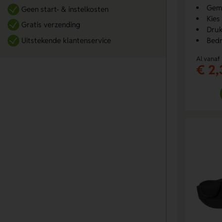
Gemaa
Geen start- & instelkosten
Kies
Gratis verzending
Druk
Uitstekende klantenservice
Bedr
Al vanaf
€ 2,