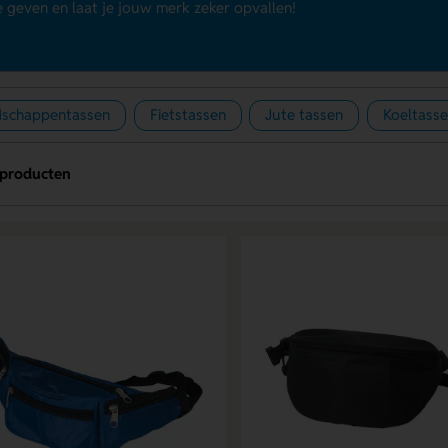
 geven en laat je jouw merk zeker opvallen!
schappentassen
Fietstassen
Jute tassen
Koeltass
producten