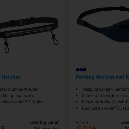
 Heuptas
Parkbag Heuptas met R
 startnummerhouder
Veilig opbergen, hands
ukking naar wens
Keuze uit meerdere kleu
ukken vanaf 50 stuks
Ritsprint duidelijk zicht
Bedrukken vanaf 50 st
Levering vanaf
Leve
Al vanaf
15
€ 2,16
24 augustus
2