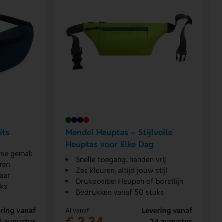
its
Mendel Heuptas – Stijlvolle
Heuptas voor Elke Dag
free gemak
Snelle toegang, handen vrij
ren
Zes kleuren, altijd jouw stijl
baar
Drukpositie: Heupen of borstlijn
uks
Bedrukken vanaf 50 stuks
ring vanaf
Levering vanaf
Al vanaf
€ 2,34
0 augustus
24 augustus