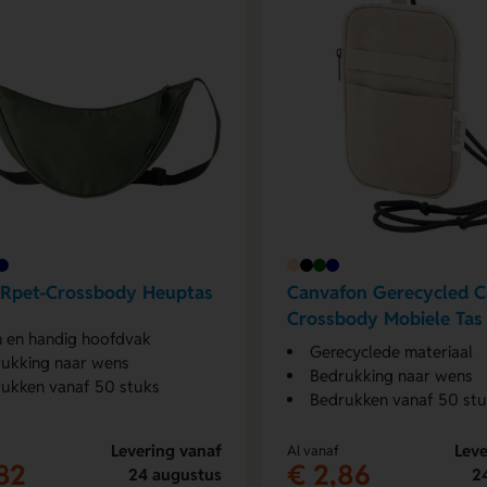
 Rpet-Crossbody Heuptas
Canvafon Gerecycled 
Crossbody Mobiele Tas
 en handig hoofdvak
Gerecyclede materiaal
ukking naar wens
Bedrukking naar wens
ukken vanaf 50 stuks
Bedrukken vanaf 50 st
Levering vanaf
Leve
Al vanaf
82
€ 2,86
24 augustus
2