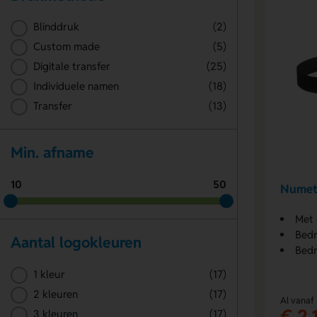
Blinddruk
(2)
Custom made
(5)
Digitale transfer
(25)
Individuele namen
(18)
Transfer
(13)
Min. afname
10
50
Numet
Met
Bedr
Aantal logokleuren
Bedr
1 kleur
(17)
2 kleuren
(17)
Al vanaf
€ 2,
3 kleuren
(17)