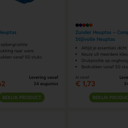
Heuptas
Zunder Heuptas – Com
Stijlvolle Heuptas
 opbergruimte
Altijd je essentials dicht 
ukking naar wens
Keuze uit meerdere kleu
ukken vanaf 50 stuks
Drukpositie op ooghoogte 
Bedrukken vanaf 50 st
Levering vanaf
Leve
Al vanaf
62
€ 1,73
24 augustus
2
BEKIJK PRODUCT
BEKIJK PRODU