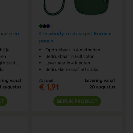
pacte en
Crossbody reistas rpet Korovin
pouch
bij je
Opdrukbaar in 4 methoden
ren
Bedrukbaar in Full color
zichtbaar
Leverbaar in 4 kleuren
uks
Bedrukken vanaf 50 stuks
ring vanaf
Levering vanaf
Al vanaf
€ 1,91
4 augustus
20 augustus
CT
BEKIJK PRODUCT