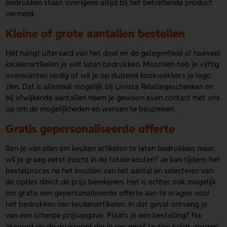
bedrukken staan overigens altijd bij het betreffende product
vermeld.
Kleine of grote aantallen bestellen
Het hangt uiteraard van het doel en de gelegenheid af hoeveel
keukenartikelen je wilt laten bedrukken. Misschien heb je vijftig
ovenwanten nodig of wil je op duizend kookwekkers je logo
zien. Dat is allemaal mogelijk bij Lavista Relatiegeschenken en
bij afwijkende aantallen neem je gewoon even contact met ons
op om de mogelijkheden en wensen te bespreken.
Gratis gepersonaliseerde offerte
Ben je van plan om keuken artikelen te laten bedrukken, maar
wil je graag eerst inzicht in de totale kosten? Je kan tijdens het
bestelproces na het invullen van het aantal en selecteren van
de opties direct de prijs berekenen. Het is echter ook mogelijk
om gratis een gepersonaliseerde offerte aan te vragen voor
het bedrukken van keukenartikelen. In dat geval ontvang je
van een scherpe prijsopgave. Plaats je een bestelling? Na
akkoord op de drukproef die je per email te zien krijgt. zorgen