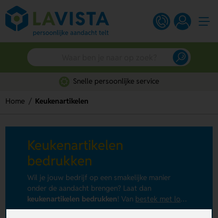
Snelle persoonlijke service
Home
Keukenartikelen
Keukenartikelen
bedrukken
Wil je jouw bedrijf op een smakelijke manier
onder de aandacht brengen? Laat dan
keukenartikelen bedrukken
! Van
bestek met logo
voor onderweg tot
gepersonaliseerde peper- en
+ Lees meer