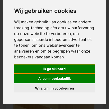
zoutmolens
om smaak toe te voegen aan een
maaltijd en van
bedrukte schorten
om kleding te
Wij gebruiken cookies
beschermen tijdens het koken tot
snijplanken met
logo
om eten te snijden, de keuze is reuze. Deze
Wij maken gebruik van cookies en andere
keukenbenodigdheden zijn praktisch, worden veel
Ovenwanten
Pizzasnijders
Roerstaafjes
Schalen
tracking-technologieën om uw surfervaring
gebruikt bij het maken van gerechten en zijn
daarom interessant om weg te geven als
op onze website te verbeteren, om
Filters
geschenk of promotiemateriaal. De
gepersonaliseerde inhoud en advertenties
keukenaccessoires zijn verkrijgbaar in iedere kleur
te tonen, om ons websiteverkeer te
en kunnen naar wens bedrukt worden met een
analyseren en om te begrijpen waar onze
logo, bedrijfsnaam of andere opdruk. Met
bezoekers vandaan komen.
bedrukte keukenartikelen maak je van jouw merk
een ster in de keuken en val je zeker in de smaak
Ik ga akkoord
bij jouw relaties!
Alleen noodzakelijk
Wijzig mijn voorkeuren