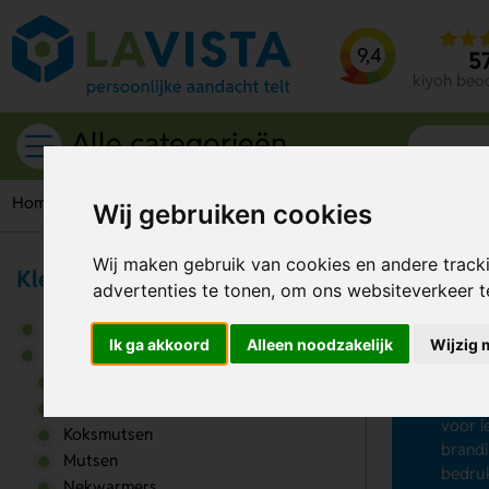
9,4
5
kiyoh beo
Alle categorieën
Home
Caps
Petjes
Wij gebruiken cookies
Wij maken gebruik van cookies en andere track
Kleding & Caps
advertenties te tonen, om ons websiteverkeer 
Ca
Accessoires
Ik ga akkoord
Alleen noodzakelijk
Wijzig 
Op zoe
Caps
vanaf 
Bandana
besche
Hoeden
voor i
Koksmutsen
brandi
Mutsen
bedruk
Nekwarmers