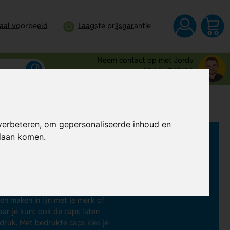
taal voorbeeld
Laagste prijsgarantie
Neem contact op met Jordy
0344 - 745109
verbeteren, om gepersonaliseerde inhoud en
ndaan komen.
Laat dan
caps bedrukken
. Dit kan al
maar ook praktisch, want ze bieden
n snapback caps tot kindercaps, er is
en maken in lijn met je merk of
maar je kunt ook de caps laten
ruk. Met bedrukte caps kies je