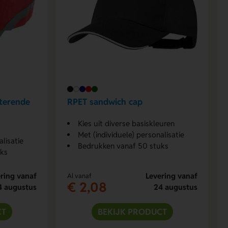
cterende
RPET sandwich cap
Kies uit diverse basiskleuren
Met (individuele) personalisatie
alisatie
Bedrukken vanaf 50 stuks
uks
ring vanaf
Levering vanaf
Al vanaf
€ 2,08
4 augustus
24 augustus
CT
BEKIJK PRODUCT