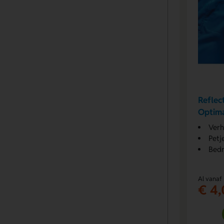
Reflec
Optima
Verh
Petj
Bedr
Al vanaf
€ 4,