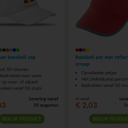
en baseball cap
Baseball pet met refle
streep
 uit 10+ kleuren
Opvallende petjes
bedrukken naar wens
Met (individuele) person
 op voor- of zijkant
Bedrukken vanaf 50 st
ukken vanaf 50 stuks
Levering vanaf
Leve
Al vanaf
83
€ 2,03
20 augustus
2
BEKIJK PRODUCT
BEKIJK PRODU