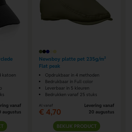
clede
Newsboy platte pet 235g/m²
Flat peak
d katoen
Opdrukbaar in 4 methoden
Bedrukbaar in Full color
o
Leverbaar in 5 kleuren
uks
Bedrukken vanaf 25 stuks
ring vanaf
Levering vanaf
Al vanaf
€ 4,70
0 augustus
20 augustus
CT
BEKIJK PRODUCT