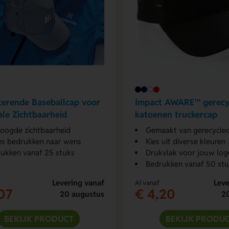
terende Baseballcap voor
Impact AWARE™ gerecy
le Zichtbaarheid
katoenen truckercap
oogde zichtbaarheid
Gemaakt van gerecycle
es bedrukken naar wens
Kies uit diverse kleuren
ukken vanaf 25 stuks
Drukvlak voor jouw log
Bedrukken vanaf 50 st
Levering vanaf
Leve
Al vanaf
07
€ 4,20
20 augustus
2
BEKIJK PRODUCT
BEKIJK PRODU