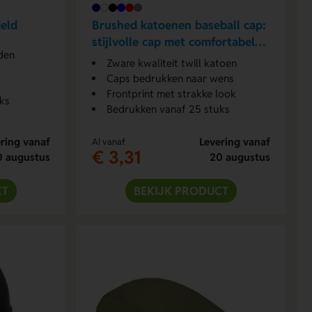
ield
Brushed katoenen baseball cap:
stijlvolle cap met comfortabele
den
pasvorm
Zware kwaliteit twill katoen
Caps bedrukken naar wens
Frontprint met strakke look
ks
Bedrukken vanaf 25 stuks
ring vanaf
Levering vanaf
Al vanaf
€ 3,31
0 augustus
20 augustus
CT
BEKIJK PRODUCT