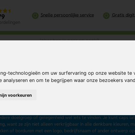
Snelle persoonlijke service
Gratis digi
79
ordelingen
ing-technologieën om uw surfervaring op onze website te 
te analyseren en om te begrijpen waar onze bezoekers va
ps bedrukken
mijn voorkeuren
k naar de perfecte manier om je merk in het zonnetje te zetten? 
25 stuks en vanaf € 0,88 per stuk. Caps zijn niet alleen modieus, 
rming tegen de felle zon. Van baseball caps tot trucker caps en va
edere doelgroep of gelegenheid wel iets te vinden. Je kunt caps lat
ng, want ze zijn niet alleen verkrijgbaar in alle denkbare kleuren, 
ken of borduren met een logo, bedrijfsnaam of ander ontwerp opd