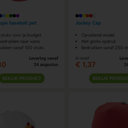
pe baseball pet
Jockey Cap
 stuks voor je budget
Opvallend model
bedrukken naar wens
Met grote opdruk
ukken vanaf 100 stuks
Bedrukken vanaf 250 s
Levering vanaf
Leve
Al vanaf
30
€ 1,37
24 augustus
2
BEKIJK PRODUCT
BEKIJK PRODU