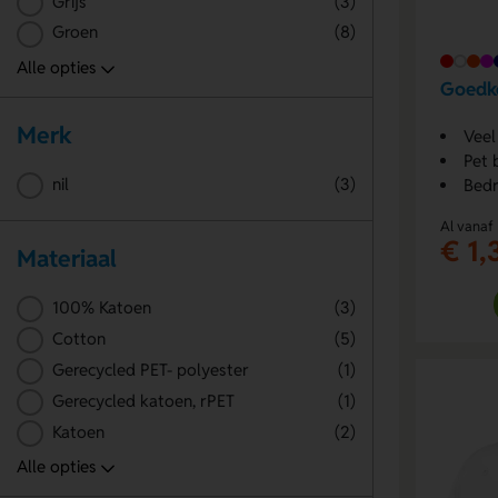
Grijs
(3)
Groen
(8)
Goedko
Merk
Veel
Pet 
nil
(3)
Bedr
Al vanaf
€ 1,
Materiaal
100% Katoen
(3)
Cotton
(5)
Gerecycled PET- polyester
(1)
Gerecycled katoen, rPET
(1)
Katoen
(2)