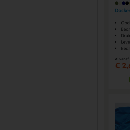
Docker
Opdr
Bedr
Druk
Leve
Bedr
Al vanaf
€ 2,