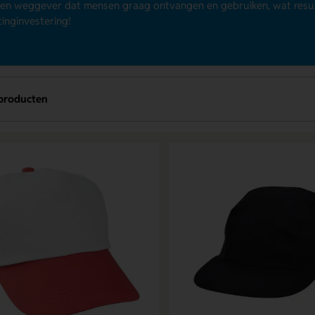
en weggever dat mensen graag ontvangen en gebruiken, wat result
inginvestering!
producten