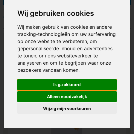
en kunnen naar wens bedrukt worden met een
logo of ander ontwerp. Met onze bedrukte
Wij gebruiken cookies
bidons als cadeau, geschenk of
Filters
promotiemateriaal maak je op een verfrissende
Wij maken gebruik van cookies en andere
manier indruk en zorg je ervoor dat jouw merk in
tracking-technologieën om uw surfervaring
beweging blijft. Bekijk ons assortiment!
op onze website te verbeteren, om
gepersonaliseerde inhoud en advertenties
te tonen, om ons websiteverkeer te
analyseren en om te begrijpen waar onze
bezoekers vandaan komen.
Ik ga akkoord
Alleen noodzakelijk
Wijzig mijn voorkeuren