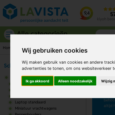
9,4
5
kiyoh beo
Alle categorieën
Home
Bureau accessoires
Etuis
Wij gebruiken cookies
Wij maken gebruik van cookies en andere track
Schrijfwaren & Kantoor
advertenties te tonen, om ons websiteverkeer 
Et
Bureau accessoires
Ik ga akkoord
Alleen noodzakelijk
Wijzig 
Pennen
Bureau onderlegger
houden
Etuis
gemak 
Kalenders
behoor
Laptop standaard
altijd
Miniatuur vrachtwagens
Pennenhouders