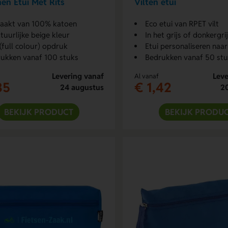
en Etui Met Rits
Vilten etui
aakt van 100% katoen
Eco etui van RPET vilt
atuurlijke beige kleur
In het grijs of donkergri
(full colour) opdruk
Etui personaliseren naa
ukken vanaf 100 stuks
Bedrukken vanaf 50 st
Levering vanaf
Leve
Al vanaf
35
€ 1,42
24 augustus
2
BEKIJK PRODUCT
BEKIJK PRODU