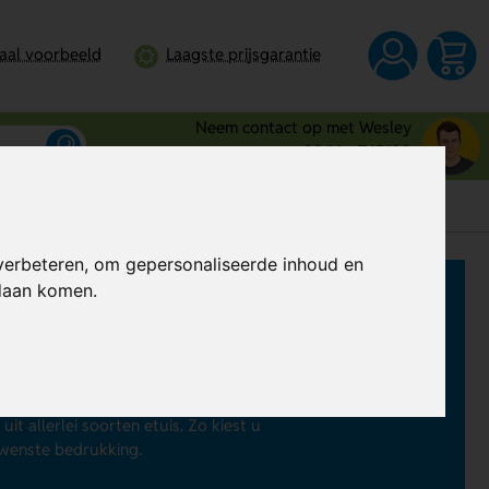
taal voorbeeld
Laagste prijsgarantie
Neem contact op met Wesley
0344 - 745109
verbeteren, om gepersonaliseerde inhoud en
ndaan komen.
n zijn gemakkelijk bij elkaar te
uw bedrijf, want u combineert dan
t logo. Een etui bedrukken met tekst
t allerlei soorten etuis. Zo kiest u
ewenste bedrukking.