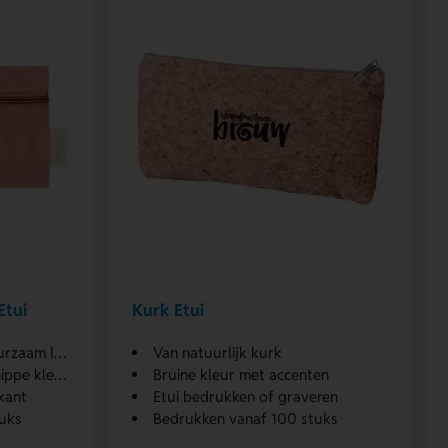
Etui
Kurk Etui
aam label
Van natuurlijk kurk
pe kleuren
Bruine kleur met accenten
kant
Etui bedrukken of graveren
uks
Bedrukken vanaf 100 stuks