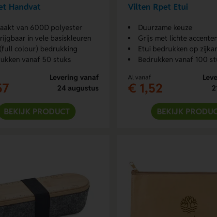
et Handvat
Vilten Rpet Etui
akt van 600D polyester
Duurzame keuze
rijgbaar in vele basiskleuren
Grijs met lichte accente
(full colour) bedrukking
Etui bedrukken op zijka
ukken vanaf 50 stuks
Bedrukken vanaf 100 st
Levering vanaf
Leve
Al vanaf
57
€ 1,52
24 augustus
2
BEKIJK PRODUCT
BEKIJK PRODU