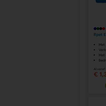
Rpet E
Met 
Verk
Met 
Bedr
Al vanaf
€ 1,