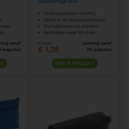
Doorzichtige etui
Grote pennenetui van PVC
js
Alleen in het transparant blauw
r wens
Etui bedrukken op voorkant
uks
Bedrukken vanaf 50 stuks
ring vanaf
Levering vanaf
Al vanaf
€ 1,38
0 augustus
20 augustus
CT
BEKIJK PRODUCT