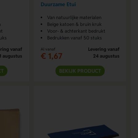
Duurzame Etui
Van natuurlijke materialen
n
Beige katoen & bruin kruk
nt
Voor- & achterkant bedrukt
uks
Bedrukken vanaf 50 stuks
ring vanaf
Levering vanaf
Al vanaf
€ 1,67
1 augustus
24 augustus
CT
BEKIJK PRODUCT