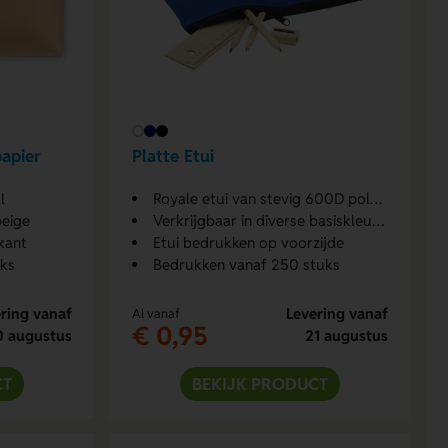
papier
Platte Etui
l
Royale etui van stevig 600D polyester
beige
Verkrijgbaar in diverse basiskleuren
kant
Etui bedrukken op voorzijde
uks
Bedrukken vanaf 250 stuks
ring vanaf
Levering vanaf
Al vanaf
€ 0,95
0 augustus
21 augustus
CT
BEKIJK PRODUCT