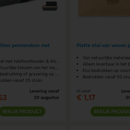
ilten pennendoos met
Platte etui van woven 
Van natuurlijke materiaa
el met telefoonhouder & liniaal
Alleen leverbaar in het 
tuurlijke kleuren van het materiaal
Etui bedrukken op voor
edrukking of gravering op deksel
Bedrukken vanaf 50 st
ukken vanaf 25 stuks
Levering vanaf
Leve
Al vanaf
53
€ 1,17
20 augustus
2
BEKIJK PRODUCT
BEKIJK PRODU