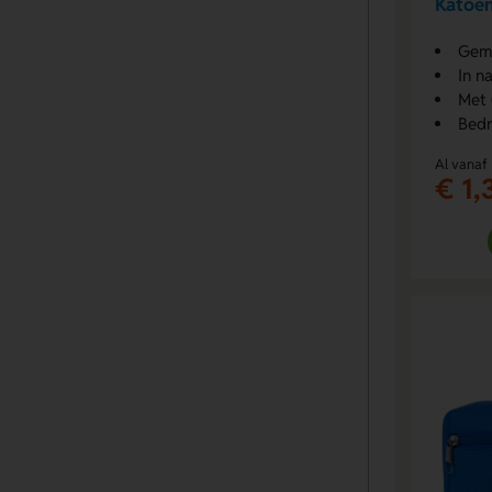
Katoen
Gem
In n
Met 
Bedr
Al vanaf
€ 1,