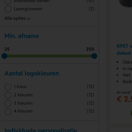
Individuele namen
(10)
Lasergraveren
(2)
Min. afname
RPET v
25
250
deksel
Deks
In na
Aantal logokleuren
Met b
Bedr
1 kleur
(12)
Al vanaf
2 kleuren
(12)
€ 2,
3 kleuren
(12)
4 kleuren
(12)
Individuele personalisatie