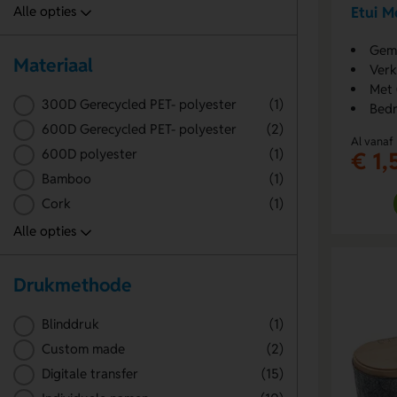
Etui M
Gema
Materiaal
Verk
Met 
300D Gerecycled PET- polyester
(1)
Bedr
600D Gerecycled PET- polyester
(2)
Al vanaf
600D polyester
(1)
€ 1,
Bamboo
(1)
Cork
(1)
Drukmethode
Blinddruk
(1)
Custom made
(2)
Digitale transfer
(15)