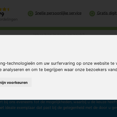
Snelle persoonlijke service
Gratis digi
79
ordelingen
ing-technologieën om uw surfervaring op onze website te 
te analyseren en om te begrijpen waar onze bezoekers va
ui bedrukken
mijn voorkeuren
, vilstiften, potloden en een puntenslijper. Deze gebruiksvoorwerpe
. Dat is praktisch. Daarom is etui bedrukken een prima idee voor 
met reclame. Bijvoorbeeld als u kiest voor een etui bedrukken me
t bij ons eveneens tot de mogelijkheden, waarbij u de keuze heeft ui
 het ideale exemplaar dat past bij de gelegenheid met de door u g