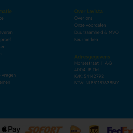
matie
Over Lavista
ce
Over ons
s
Onze voordelen
leveren
Duurzaamheid & MVO
kproef
Keurmerken
ken
n
Adresgegevens
Morsestraat 11 A-B
d
4004 JP Tiel
e vragen
KvK: 54142792
nemen
BTW: NL851187638B01