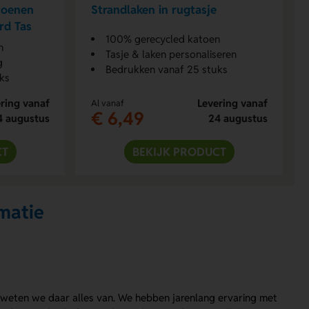
toenen
Strandlaken in rugtasje
rd Tas
100% gerecycled katoen
n
Tasje & laken personaliseren
g
Bedrukken vanaf 25 stuks
ks
ring vanaf
Levering vanaf
Al vanaf
€ 6,49
4 augustus
24 augustus
CT
BEKIJK PRODUCT
matie
 weten we daar alles van. We hebben jarenlang ervaring met