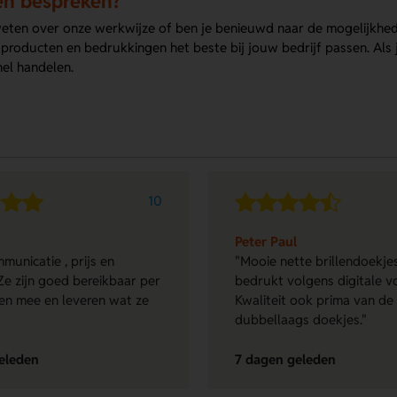
en bespreken?
weten over onze werkwijze of ben je benieuwd naar de mogelijkhe
roducten en bedrukkingen het beste bij jouw bedrijf passen. Als j
el handelen.
10
Peter Paul
municatie , prijs en
"Mooie nette brillendoekjes
Ze zijn goed bereikbaar per
bedrukt volgens digitale v
en mee en leveren wat ze
Kwaliteit ook prima van de
dubbellaags doekjes."
eleden
7 dagen geleden