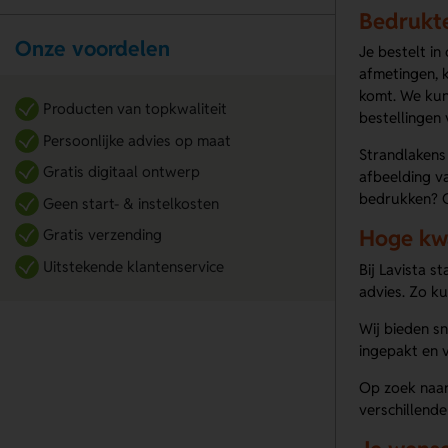
Bedrukte
Onze voordelen
Je bestelt in
afmetingen, 
komt. We kun
Producten van topkwaliteit
bestellingen
Persoonlijke advies op maat
Strandlakens 
Gratis digitaal ontwerp
afbeelding v
bedrukken? O
Geen start- & instelkosten
Hoge kwa
Gratis verzending
Uitstekende klantenservice
Bij Lavista s
advies. Zo ku
Wij bieden s
ingepakt en v
Op zoek naar 
verschillend