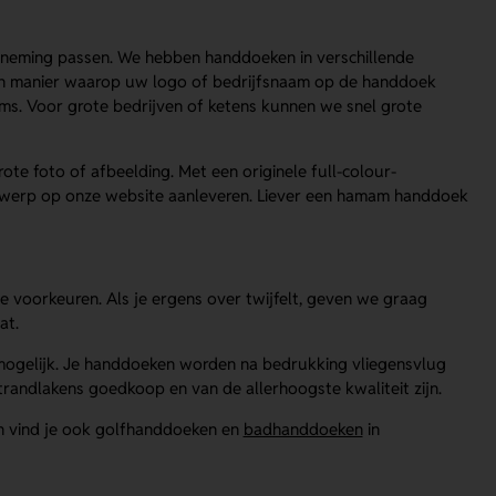
derneming passen. We hebben handdoeken in verschillende
r en manier waarop uw logo of bedrijfsnaam op de handdoek
s. Voor grote bedrijven of ketens kunnen we snel grote
ote foto of afbeelding. Met een originele full-colour-
ontwerp op onze website aanleveren. Liever een hamam handdoek
e voorkeuren. Als je ergens over twijfelt, geven we graag
at.
n mogelijk. Je handdoeken worden na bedrukking vliegensvlug
trandlakens goedkoop en van de allerhoogste kwaliteit zijn.
en vind je ook golfhanddoeken en
badhanddoeken
in