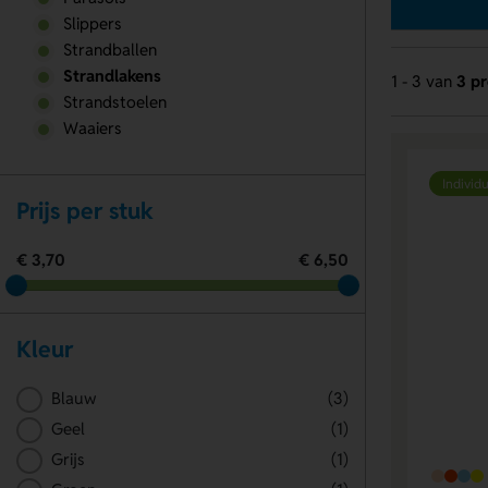
Slippers
Strandballen
Strandlakens
1 - 3 van
3 p
Strandstoelen
Waaiers
Individu
Prijs per stuk
€ 3,70
€ 6,50
Kleur
Blauw
(3)
Geel
(1)
Grijs
(1)