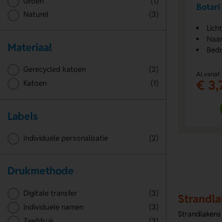
Groen
(1)
Botari
Naturel
(3)
Lich
Naar
Materiaal
Bedr
Gerecycled katoen
(2)
Al vanaf
€ 3,
Katoen
(1)
Labels
Individuele personalisatie
(2)
Drukmethode
Digitale transfer
(3)
Strandla
Individuele namen
(3)
Strandlakens
Zeefdruk
(3)