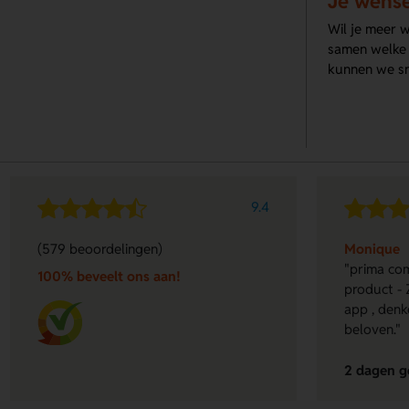
Je wens
Wil je meer 
samen welke p
kunnen we sn
9.4
(579 beoordelingen)
Monique
"prima com
100% beveelt ons aan!
product - 
app , denk
beloven."
2 dagen g