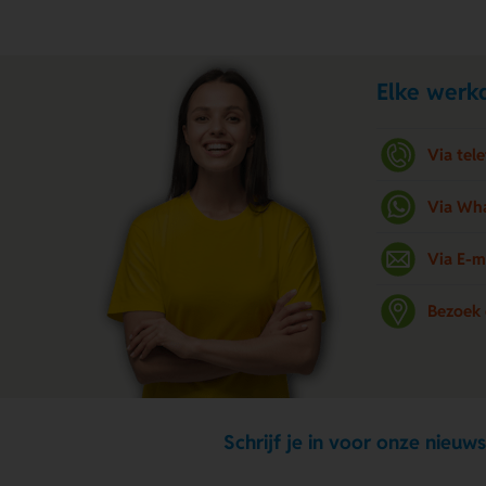
Elke werkd
Via tel
Via Wh
Via E-m
Bezoek
Schrijf je in voor onze nieuws