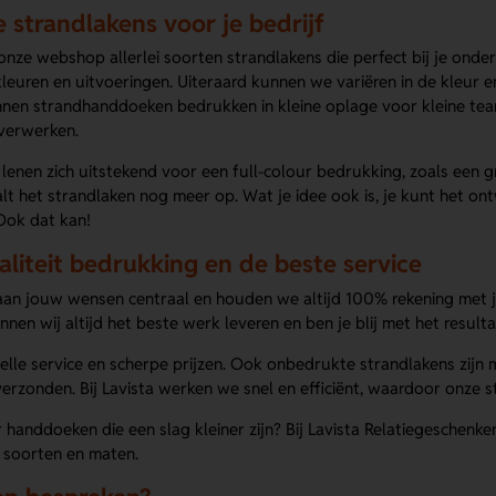
 strandlakens voor je bedrijf
 onze webshop allerlei soorten strandlakens die perfect bij je on
kleuren en uitvoeringen. Uiteraard kunnen we variëren in de kleu
nen strandhanddoeken bedrukken in kleine oplage voor kleine team
 verwerken.
lenen zich uitstekend voor een full-colour bedrukking, zoals een gr
alt het strandlaken nog meer op. Wat je idee ook is, je kunt het 
ok dat kan!
liteit bedrukking en de beste service
taan jouw wensen centraal en houden we altijd 100% rekening met j
nnen wij altijd het beste werk leveren en ben je blij met het resulta
nelle service en scherpe prijzen. Ook onbedrukte strandlakens zij
erzonden. Bij Lavista werken we snel en efficiënt, waardoor onze s
handdoeken die een slag kleiner zijn? Bij Lavista Relatiegeschenk
e soorten en maten.