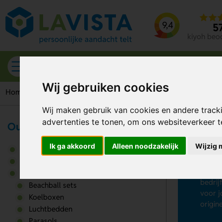
9,4
5
kiyoh beo
Alle categorieën
Wij gebruiken cookies
Home
Strandartikelen
Strandlakens
Wij maken gebruik van cookies en andere track
advertenties te tonen, om ons websiteverkeer 
Outdoor & Vrije tijd
St
Ik ga akkoord
Alleen noodzakelijk
Wijzig 
Gereedschappen & tools
Haal h
Outdoor artikelen
Meesta
Strandartikelen
bedrij
Beachball sets
voor j
Koelboxen
origin
Luchtbedden
Parasols