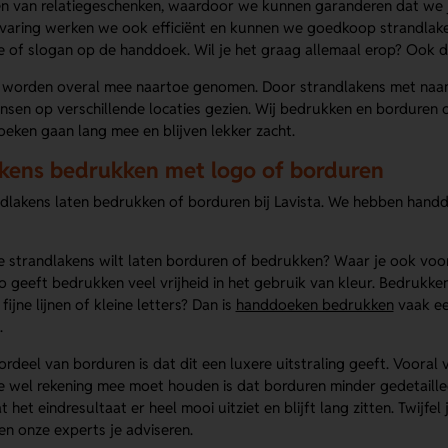
n van relatiegeschenken, waardoor we kunnen garanderen dat we j
varing werken we ook efficiënt en kunnen we goedkoop strandlaken
e of slogan op de handdoek. Wil je het graag allemaal erop? Ook d
 worden overal mee naartoe genomen. Door strandlakens met naam 
sen op verschillende locaties gezien. Wij bedrukken en borduren o
eken gaan lang mee en blijven lekker zacht.
kens bedrukken met logo of borduren
dlakens laten bedrukken of borduren bij Lavista. We hebben handdoek
 je strandlakens wilt laten borduren of bedrukken? Waar je ook voor k
Zo geeft bedrukken veel vrijheid in het gebruik van kleur. Bedrukke
ijne lijnen of kleine letters? Dan is
handdoeken bedrukken
vaak ee
.
rdeel van borduren is dat dit een luxere uitstraling geeft. Vooral
e wel rekening mee moet houden is dat borduren minder gedetailleer
 het eindresultaat er heel mooi uitziet en blijft lang zitten. Twijf
n onze experts je adviseren.