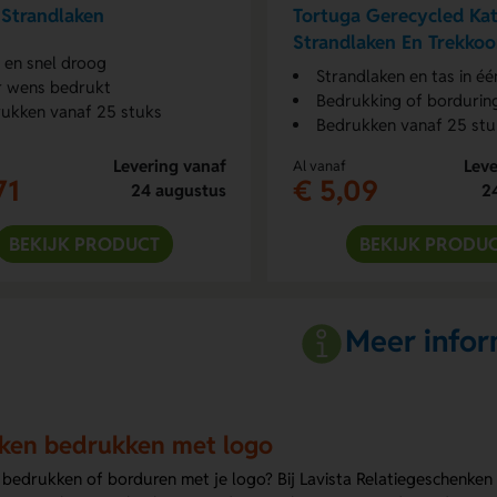
 Strandlaken
Tortuga Gerecycled Ka
Strandlaken En Trekkoo
t en snel droog
Strandlaken en tas in éé
 wens bedrukt
Bedrukking of bordurin
ukken vanaf 25 stuks
Bedrukken vanaf 25 stu
Levering vanaf
Leve
Al vanaf
71
€ 5,09
24 augustus
2
BEKIJK PRODUCT
BEKIJK PRODU
Meer infor
ken bedrukken met logo
 bedrukken of borduren met je logo? Bij Lavista Relatiegeschenken