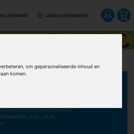
taal voorbeeld
Laagste prijsgarantie
Neem contact op met Wesley
0344 - 745109
verbeteren, om gepersonaliseerde inhoud en
ndaan komen.
en zijn er in verschillende maten.
en mooie full-colour-opdruk, je
elatiegeschenk of promotiemateriaal
and breakfasts, maar ook als
er.