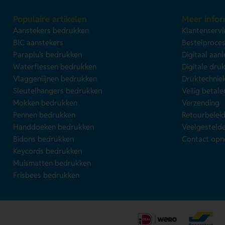
Populaire artikelen
Meer infor
Aanstekers bedrukken
Klantenservi
BIC aanstekers
Bestelproce
Paraplu's bedrukken
Digitaal aan
Waterflessen bedrukken
Digitale dru
Vlaggenlijnen bedrukken
Druktechnie
Sleutelhangers bedrukken
Veilig betale
Mokken bedrukken
Verzending
Pennen bedrukken
Retourbelei
Handdoeken bedrukken
Veelgesteld
Bidons bedrukken
Contact op
Keycords bedrukken
Muismatten bedrukken
Frisbees bedrukken