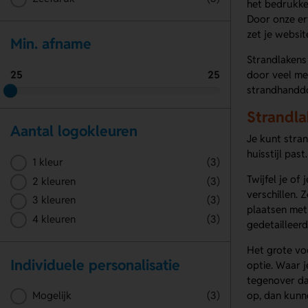
het bedrukke
Door onze er
zet je websit
Min. afname
Strandlakens
25
25
door veel men
strandhanddo
Strandla
Aantal logokleuren
Je kunt stran
huisstijl past.
1 kleur
(3)
Twijfel je of
2 kleuren
(3)
verschillen. 
3 kleuren
(3)
plaatsen met f
4 kleuren
(3)
gedetailleerd
Het grote voo
Individuele personalisatie
optie. Waar j
tegenover dat
op, dan kunne
Mogelijk
(3)