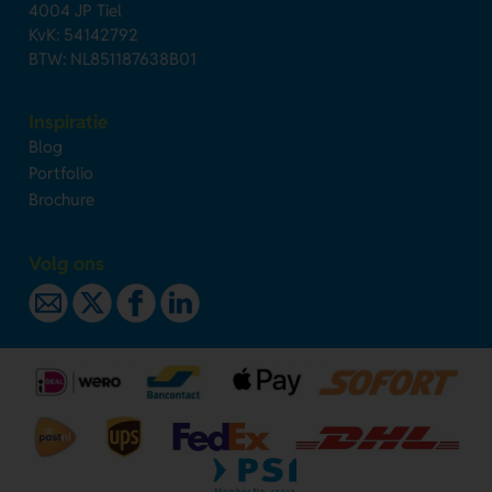
4004 JP Tiel
KvK: 54142792
BTW: NL851187638B01
Inspiratie
Blog
Portfolio
Brochure
Volg ons