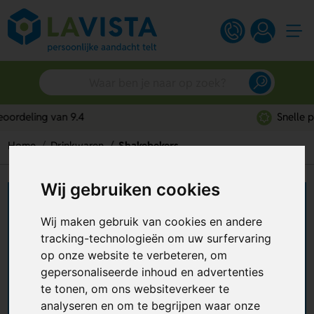
Snelle persoonlijke service
Home
Drinkwaren
Shakebekers
Wij gebruiken cookies
Shakebekers bedrukken
Wij maken gebruik van cookies en andere
Wil je jouw merk op een sportieve manier
tracking-technologieën om uw surfervaring
promoten? Bestel shakebekers met logo vanaf €
op onze website te verbeteren, om
1,83 per stuk. Perfect voor het mixen en drinken
gepersonaliseerde inhoud en advertenties
van proteïne-, eiwitshakes of sportdranken. Laat
te tonen, om ons websiteverkeer te
+ Lees meer
de shakebekers bedrukken met je logo, naam of
analyseren en om te begrijpen waar onze
eigen ontwerp, bijvoorbeeld op de zijkant,