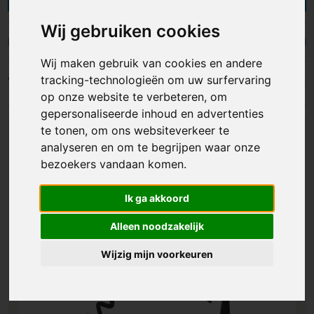
kurkentrekkers en een kelner- of sommeliermes.
Je kunt de houder van de kurkentrekkers laten
Wij gebruiken cookies
bedrukken of graveren met een logo,
Kelnermessen
Kurkentrekkers
Speed openers
bedrijfsnaam of ander ontwerp opdruk.
Wij maken gebruik van cookies en andere
Gepersonaliseerde kurkentrekkers zijn onmisbaar
tracking-technologieën om uw surfervaring
Filters
in de keukenlade en maken iedere keer bij het
op onze website te verbeteren, om
openen van een fles wijn of bier reclame voor je!
gepersonaliseerde inhoud en advertenties
te tonen, om ons websiteverkeer te
analyseren en om te begrijpen waar onze
bezoekers vandaan komen.
Ik ga akkoord
Alleen noodzakelijk
Wijzig mijn voorkeuren