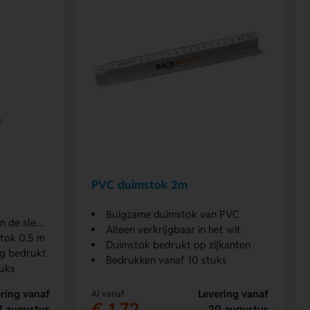
PVC duimstok 2m
Buigzame duimstok van PVC
leutelbos
Alleen verkrijgbaar in het wit
tok 0,5 m
Duimstok bedrukt op zijkanten
ig bedrukt
Bedrukken vanaf 10 stuks
uks
ring vanaf
Levering vanaf
Al vanaf
€ 1,72
4 augustus
20 augustus