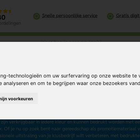
Snelle persoonlijke service
Gratis digi
80
ordelingen
ing-technologieën om uw surfervaring op onze website te 
te analyseren en om te begrijpen waar onze bezoekers va
imstokken bedrukken
mijn voorkeuren
k naar functioneel geschenk met een meetbaar resultaat? Laat d
af 25 stuks en vanaf € 1,08 per stuk. Je hebt de keuze uit goedk
okken, duimstokken met sleutelhanger en meer. Variërend in een l
 zijn verkrijgbaar in iedere kleur en kunnen bedrukt worden met ee
. Of je nu op zoek bent naar gereedschap als promotiemateriaal v
sionele uitstraling van je klusbedrijf wilt verbeteren, met bedrukt