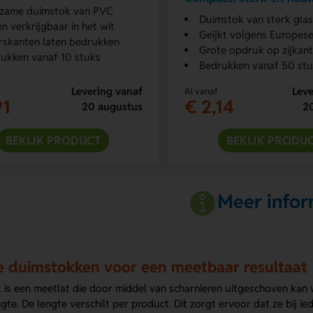
zame duimstok van PVC
meten
Duimstok van sterk glas
en verkrijgbaar in het wit
Geijkt volgens Europes
skanten laten bedrukken
Grote opdruk op zijkan
ukken vanaf 10 stuks
Bedrukken vanaf 50 st
Levering vanaf
Leve
Al vanaf
91
€ 2,14
20 augustus
2
BEKIJK PRODUCT
BEKIJK PRODU
Meer infor
 duimstokken voor een meetbaar resultaat
 is een meetlat die door middel van scharnieren uitgeschoven kan
te. De lengte verschilt per product. Dit zorgt ervoor dat ze bij ie