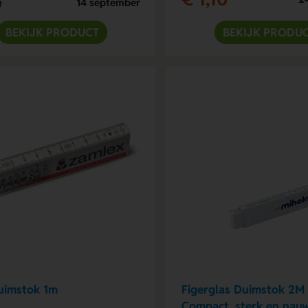
14 september
g
BEKIJK PRODUCT
BEKIJK PRODU
uimstok 1m
Figerglas Duimstok 2M
Compact, sterk en nau