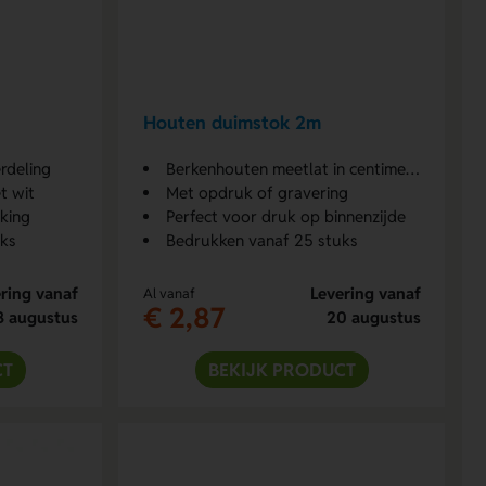
Houten duimstok 2m
rdeling
Berkenhouten meetlat in centimeter (cm)
t wit
Met opdruk of gravering
kking
Perfect voor druk op binnenzijde
uks
Bedrukken vanaf 25 stuks
ring vanaf
Levering vanaf
Al vanaf
€ 2,87
8 augustus
20 augustus
CT
BEKIJK PRODUCT