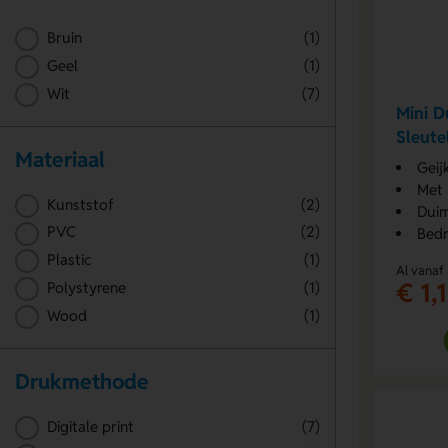
Bruin
(1)
Geel
(1)
Wit
(7)
Mini D
Sleute
Materiaal
Geij
Met 
Kunststof
(2)
Duim
PVC
(2)
Bedr
Plastic
(1)
Al vanaf
€ 1,
Polystyrene
(1)
Wood
(1)
Drukmethode
Digitale print
(7)