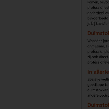
komen, bijvo
professioneel
onderdeel van
bijvoorbeeld
je bij Lavista!
Duimstok
Wanneer jouw
onmisbaar. He
professionele
zij ook direc
professionele
In allerl
Zoals je well
goedkope tot
duimstokken 
andere opdru
Duimstok