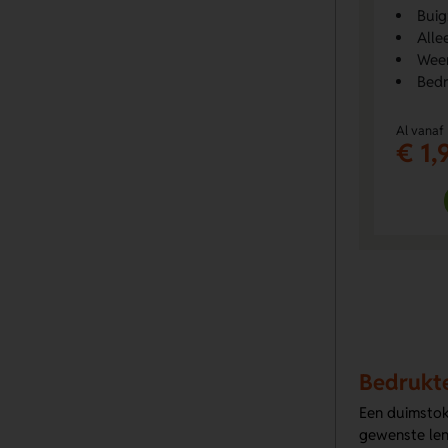
Buig
Alle
Weer
Bedr
Al vanaf
€ 1,
Bedrukte
Een duimstok
gewenste leng