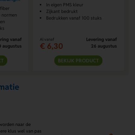
In eigen PMS kleur
fiber
Zijkant bedrukt
e normen
Bedrukken vanaf 100 stuks
ten
uks
ring vanaf
Levering vanaf
Al vanaf
€ 6,30
0 augustus
26 augustus
CT
BEKIJK PRODUCT
matie
 worden naar de
dere klus wel van pas