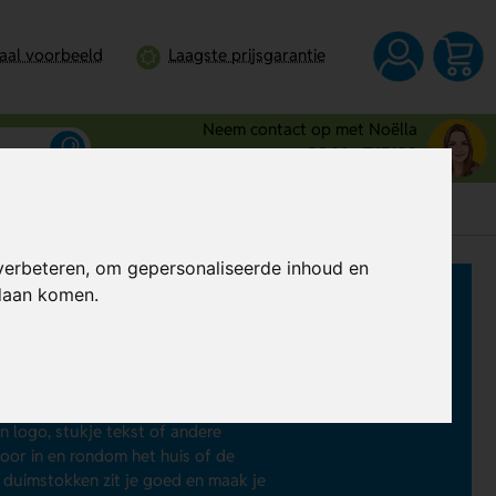
taal voorbeeld
Laagste prijsgarantie
Neem contact op met Noëlla
0344 - 745109
verbeteren, om gepersonaliseerde inhoud en
ndaan komen.
an
duimstokken bedrukken
. Dit kan
ope duimstokken, houten
engte van 50 cm tot maar liefst 300
n logo, stukje tekst of andere
oor in en rondom het huis of de
e duimstokken zit je goed en maak je