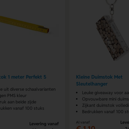
ok 1 meter Perfekt 5
Kleine Duimstok Met
Sleutelhanger
e uit diverse schaalvarianten
Leuke giveaway voor aan de s
igen PMS kleur
Opvouwbare mini duims
uk aan beide zijde
Zijkant duimstok volled
ukken vanaf 100 stuks
Bedrukken vanaf 100 st
Leve
Al vanaf
Levering vanaf
€ 1,10
2