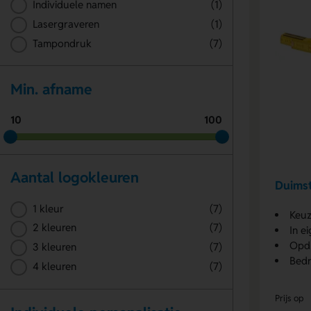
Individuele namen
(1)
Lasergraveren
(1)
Tampondruk
(7)
Min. afname
10
100
Aantal logokleuren
Duimst
1 kleur
(7)
Keuz
2 kleuren
(7)
In e
Opdr
3 kleuren
(7)
Bedr
4 kleuren
(7)
Prijs op