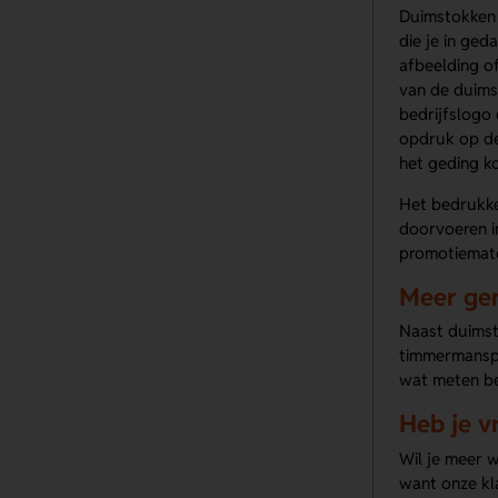
Duimstokken l
die je in ged
afbeelding o
van de duims
bedrijfslogo
opdruk op de 
het geding k
Het bedrukken
doorvoeren in
promotiemate
Meer ger
Naast duimst
timmermanspo
wat meten be
Heb je v
Wil je meer 
want onze kl