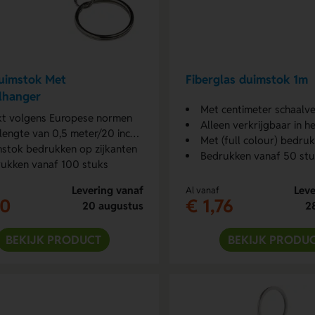
uimstok Met
Fiberglas duimstok 1m
lhanger
Met centimeter schaalve
kt volgens Europese normen
Alleen verkrijgbaar in he
lengte van 0,5 meter/20 inches
Met (full colour) bedru
stok bedrukken op zijkanten
Bedrukken vanaf 50 st
ukken vanaf 100 stuks
Levering vanaf
Leve
Al vanaf
10
€ 1,76
20 augustus
2
BEKIJK PRODUCT
BEKIJK PRODU