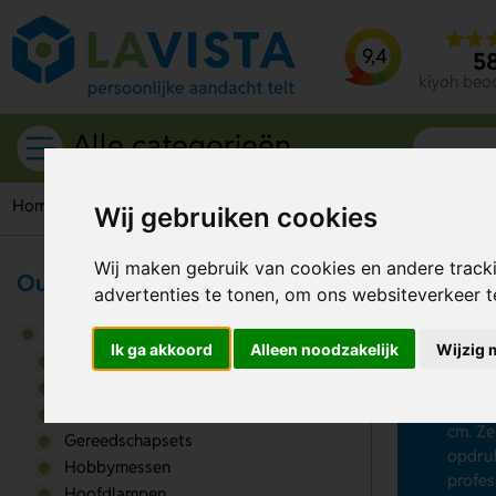
9,4
5
kiyoh beo
Alle categorieën
Home
Gereedschappen & tools
Duimstokken
Wij gebruiken cookies
Wij maken gebruik van cookies en andere track
Outdoor & Vrije tijd
advertenties te tonen, om ons websiteverkeer 
Du
Gereedschappen & tools
Ik ga akkoord
Alleen noodzakelijk
Wijzig 
Op zoe
Duimstokken
al van
Emmers
duimst
Gehoorbescherming
cm. Ze
Gereedschapsets
opdruk
Hobbymessen
profes
Hoofdlampen