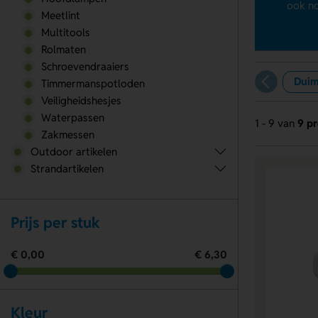
ook no
Meetlint
Multitools
Rolmaten
Schroevendraaiers
Duim
Timmermanspotloden
Veiligheidshesjes
Waterpassen
1 - 9 van
9 p
Zakmessen
Outdoor artikelen
Strandartikelen
Prijs per stuk
€ 0,00
€ 6,30
Kleur