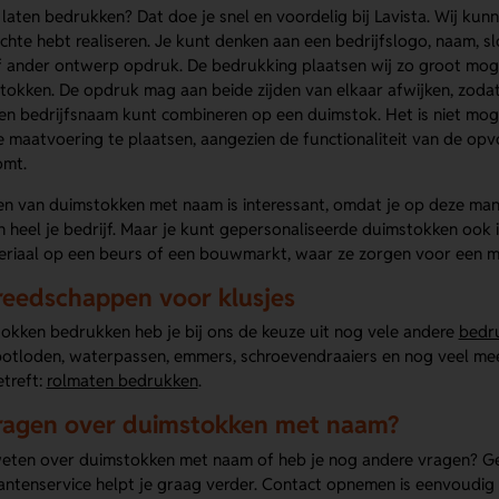
aten bedrukken? Dat doe je snel en voordelig bij Lavista. Wij kun
achte hebt realiseren. Je kunt denken aan een bedrijfslogo, naam, sl
f ander ontwerp opdruk. De bedrukking plaatsen wij zo groot mogel
tokken. De opdruk mag aan beide zijden van elkaar afwijken, zodat
 en bedrijfsnaam kunt combineren op een duimstok. Het is niet mo
maatvoering te plaatsen, aangezien de functionaliteit van de opvo
omt.
 van duimstokken met naam is interessant, omdat je op deze manier
 heel je bedrijf. Maar je kunt gepersonaliseerde duimstokken ook i
riaal op een beurs of een bouwmarkt, waar ze zorgen voor een 
eedschappen voor klusjes
okken bedrukken heb je bij ons de keuze uit nog vele andere
bedr
tloden, waterpassen, emmers, schroevendraaiers en nog veel meer
treft:
rolmaten bedrukken
.
ragen over duimstokken met naam?
weten over duimstokken met naam of heb je nog andere vragen? G
antenservice helpt je graag verder. Contact opnemen is eenvoudig 