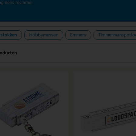
g eens reclame!
stokken
Hobbymessen
Emmers
Timmermanspotlo
roducten