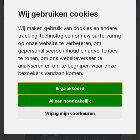
zoals RPET, vilt, polyester, kurk, leer en meer.
Geschikt voor laptops van 11 inch tot en met 17
Wij gebruiken cookies
inch. De laptophoezen zijn verkrijgbaar in vrijwel
Boodschappentassen
Fietstassen
Jute tassen
Koeltasse
alle kleuren en kunnen bedrukt worden met een
Wij maken gebruik van cookies en andere
logo, bedrijfsnaam of andere opdruk. Met
tracking-technologieën om uw surfervaring
Filters
bedrukte laptophoezen zijn niet alleen
op onze website te verbeteren, om
functioneel voor personeel en relaties, maar
gepersonaliseerde inhoud en advertenties
dienen ook als effectief promotiemateriaal of
te tonen, om ons websiteverkeer te
relatiegeschenk!
analyseren en om te begrijpen waar onze
bezoekers vandaan komen.
Ik ga akkoord
Alleen noodzakelijk
Wijzig mijn voorkeuren