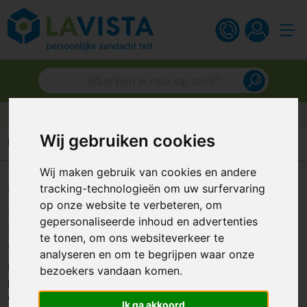
Klantbeoordeling van 9.4
Wij gebruiken cookies
Home
Keurmerken
Wij maken gebruik van cookies en andere
Certificaten & Keurmerken
tracking-technologieën om uw surfervaring
op onze website te verbeteren, om
gepersonaliseerde inhoud en advertenties
PSI-certificaat: professioneel en
te tonen, om ons websiteverkeer te
verantwoord ondernemen
analyseren en om te begrijpen waar onze
Lavista is PSI-lid, een keurmerk voor bedrijven die
bezoekers vandaan komen.
professioneel, betrouwbaar en maatschappelijk verantwoord
ondernemen. Het certificaat laat zien dat wij ons houden aan
Ik ga akkoord