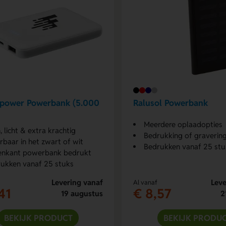
tpower Powerbank (5.000
Ralusol Powerbank
Meerdere oplaadopties
n, licht & extra krachtig
Bedrukking of graverin
rbaar in het zwart of wit
Bedrukken vanaf 25 stu
enkant powerbank bedrukt
ukken vanaf 25 stuks
Levering vanaf
Leve
Al vanaf
41
€ 8,57
19 augustus
2
BEKIJK PRODUCT
BEKIJK PRODU