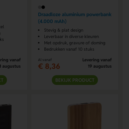
Draadloze aluminium powerbank
(4.000 mAh)
el
Stevig & plat design
g
Leverbaar in diverse kleuren
ks
Met opdruk, gravure of doming
Bedrukken vanaf 10 stuks
ring vanaf
Levering vanaf
Al vanaf
€ 8,36
1 augustus
19 augustus
CT
BEKIJK PRODUCT