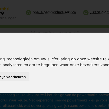
Snelle persoonlijke service
Gratis digi
79
ordelingen
ing-technologieën om uw surfervaring op onze website te 
te analyseren en om te begrijpen waar onze bezoekers va
werbanks bedrukken
mijn voorkeuren
powerbanks bedrukken
als geschenk of cadeau? Dat is een slimme
s kunnen de accu of batterij van diverse elektronische apparaten o
eg zijn of op vakantie. Van goedkope tot luxe powerbanks en van
 genoeg keuze. Je kunt zelf het design van de powerbanks ontwerp
druk naar keuze. Met gepersonaliseerde powerbanks kies je voor
bruikbaarheid, wat de verspreiding van je naamsbekendheid zeker