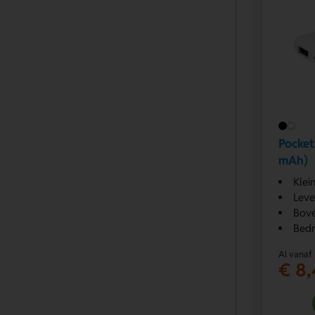
Pocke
mAh)
Klei
Leve
Bov
Bedr
Al vanaf
€ 8,