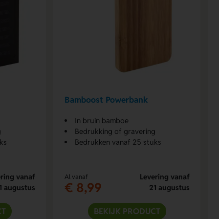
Bamboost Powerbank
In bruin bamboe
g
Bedrukking of gravering
ks
Bedrukken vanaf 25 stuks
ring vanaf
Levering vanaf
Al vanaf
€ 8,99
1 augustus
21 augustus
CT
BEKIJK PRODUCT