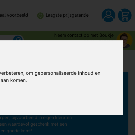
taal voorbeeld
Laagste prijsgarantie
Neem contact op met Boukje
0344 - 745109
verbeteren, om gepersonaliseerde inhoud en
ndaan komen.
 keuze, want deze praktische
pladen, bijvoorbeeld als je relaties
 houten tot solar powerbanks, wij
en, bijvoorbeeld in eigen kleur en
 een waardevol geschenk met een
 ten goede komt!