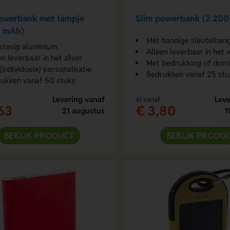
owerbank met lampje
Slim powerbank (2.20
0 mAh)
Met handige sleutelhan
stevig aluminium
Alleen leverbaar in het 
en leverbaar in het zilver
Met bedrukking of dom
(individuele) personalisatie
Bedrukken vanaf 25 stu
ukken vanaf 50 stuks
Levering vanaf
Leve
Al vanaf
63
€ 3,80
21 augustus
1
BEKIJK PRODUCT
BEKIJK PRODU