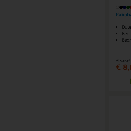
Rabob
Duur
Bedr
Bedr
Al vanaf
€ 8,