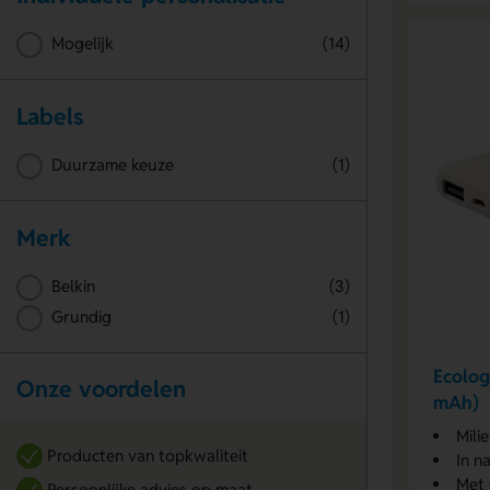
Mogelijk
(14)
Labels
Duurzame keuze
(1)
Merk
Belkin
(3)
Grundig
(1)
Ecolog
Onze voordelen
mAh)
Mili
Producten van topkwaliteit
In n
Met 
Persoonlijke advies op maat