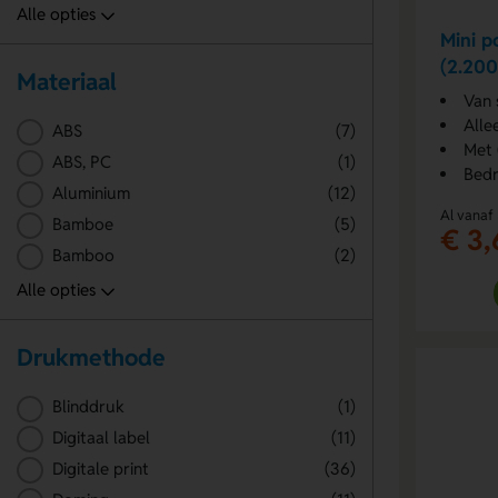
Mini p
(2.20
Materiaal
Van 
Alle
ABS
(7)
Met 
ABS, PC
(1)
Bedr
Aluminium
(12)
Al vanaf
Bamboe
(5)
€ 3,
Bamboo
(2)
Drukmethode
Blinddruk
(1)
Digitaal label
(11)
Digitale print
(36)