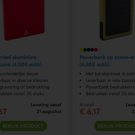
cled aluminium
Powerbank op zonne-en
bank (4.000 mAh)
(4.000 mAh)
euvriendelijke keuze
Met karabijnhaak & zak
rbaar in diverse kleuren
Leverbaar in vele basisk
gravering of bedrukking
Powerbank bedrukken m
ukken vanaf 25 stuks
Bedrukken vanaf 25 stu
Levering vanaf
Leve
Al vanaf
67
€ 6,17
21 augustus
2
BEKIJK PRODUCT
BEKIJK PRODU