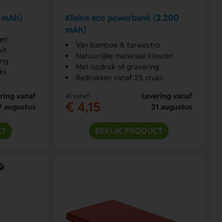
0 mAh)
Kleine eco powerbank (2.200
mAh)
ger
Van bamboe & tarwestro
wit
Natuurlijke materiaal kleuren
ing
Met opdruk of gravering
ks
Bedrukken vanaf 25 stuks
ring vanaf
Levering vanaf
Al vanaf
€ 4,15
9 augustus
21 augustus
CT
BEKIJK PRODUCT