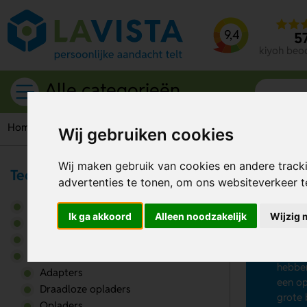
9,4
5
kiyoh beo
Alle categorieën
Home
Power & opladers
Powerbanks
Wij gebruiken cookies
Wij maken gebruik van cookies en andere track
Tech & Elektronica
advertenties te tonen, om ons websiteverkeer 
Po
Audio & Geluid
Ik ga akkoord
Alleen noodzakelijk
Wijzig 
Wil je
Computeraccessoires
gadget
Gadgets
onderw
Power & opladers
hebben
Adapters
een op
Draadloze opladers
grote 
Opladers