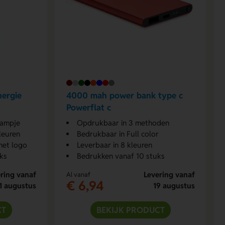
ergie
4000 mah power bank type c
Powerflat c
lampje
Opdrukbaar in 3 methoden
leuren
Bedrukbaar in Full color
et logo
Leverbaar in 8 kleuren
ks
Bedrukken vanaf 10 stuks
ring vanaf
Levering vanaf
Al vanaf
€ 6,94
1 augustus
19 augustus
CT
BEKIJK PRODUCT