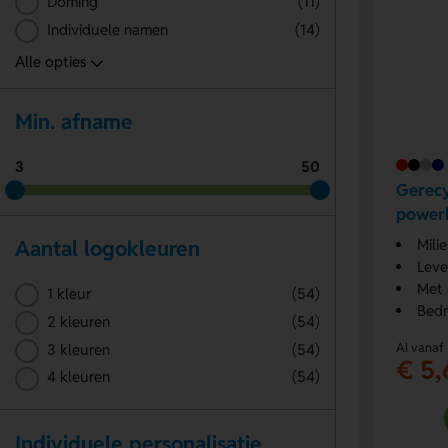
Doming
(11)
Individuele namen
(14)
Min. afname
3
50
Gerecy
power
Mili
Aantal logokleuren
Leve
Met 
1 kleur
(54)
Bedr
2 kleuren
(54)
Al vanaf
3 kleuren
(54)
€ 5,
4 kleuren
(54)
Individuele personalisatie