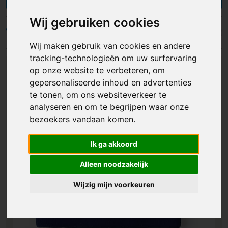
Het is een cadeau dat in elke branche van pas
komt. Je zal er dan ook iedereen positief mee
Wij gebruiken cookies
verrassen. Bekijk nu de mogelijkheden van het
Filters
bedrukken van een muts bij Lavista!
Wij maken gebruik van cookies en andere
tracking-technologieën om uw surfervaring
op onze website te verbeteren, om
gepersonaliseerde inhoud en advertenties
te tonen, om ons websiteverkeer te
analyseren en om te begrijpen waar onze
bezoekers vandaan komen.
Ik ga akkoord
Alleen noodzakelijk
Wijzig mijn voorkeuren