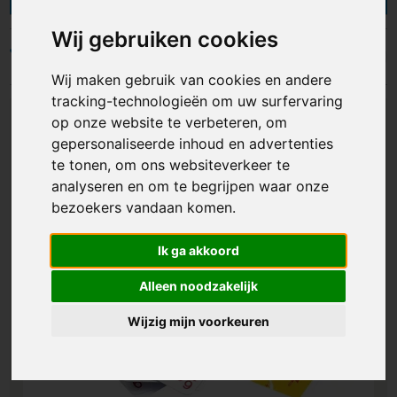
voor- en achterkant of kies je liever voor een
speelkaarten doosje bedrukken? Wij zijn de
Wij gebruiken cookies
specialist in speelkaarten bedrukken en hebben
Filters
daarin jarenlange ervaring. Je bestelt ze al vanaf
Wij maken gebruik van cookies en andere
25 stuks of voor de allerlaagste prijs vanaf €
tracking-technologieën om uw surfervaring
0,67 per stuk.
op onze website te verbeteren, om
gepersonaliseerde inhoud en advertenties
te tonen, om ons websiteverkeer te
analyseren en om te begrijpen waar onze
bezoekers vandaan komen.
Ik ga akkoord
Alleen noodzakelijk
Wijzig mijn voorkeuren