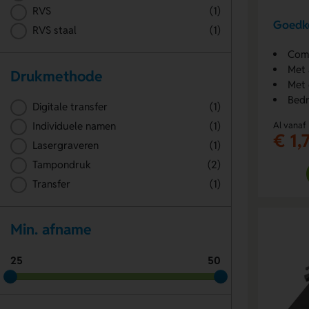
RVS
(1)
Goedko
RVS staal
(1)
Comp
Met 
Drukmethode
Met 
Bedr
Digitale transfer
(1)
Al vanaf
Individuele namen
(1)
€ 1,
Lasergraveren
(1)
Tampondruk
(2)
Transfer
(1)
Min. afname
25
50