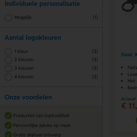
Individuele personalisatie
Mogelijk
(1)
Aantal logokleuren
1 kleur
(3)
Gear X
2 kleuren
(3)
Fiet
3 kleuren
(3)
Luxe
4 kleuren
(3)
Met 
Bedr
Onze voordelen
Al vanaf
€ 11
Producten van topkwaliteit
Persoonlijke advies op maat
Gratis digitaal ontwerp