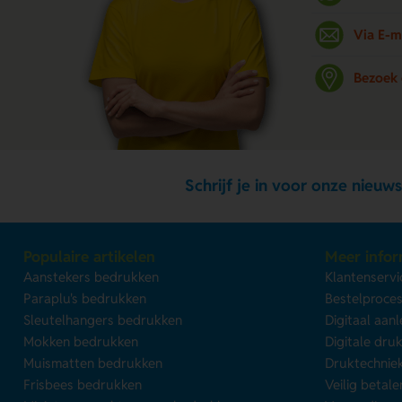
Via E-m
Bezoek
Schrijf je in voor onze nieuws
Populaire artikelen
Meer infor
Aanstekers bedrukken
Klantenservi
Paraplu's bedrukken
Bestelproce
Sleutelhangers bedrukken
Digitaal aan
Mokken bedrukken
Digitale dru
Muismatten bedrukken
Druktechnie
Frisbees bedrukken
Veilig betale