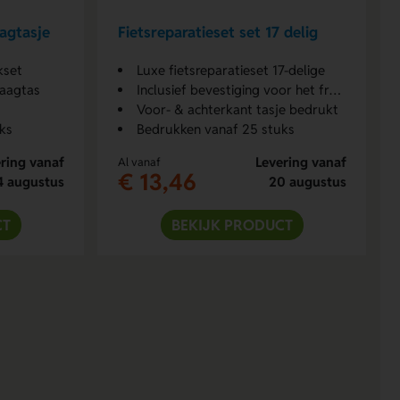
aagtasje
Fietsreparatieset set 17 delig
kset
Luxe fietsreparatieset 17-delige
raagtas
Inclusief bevestiging voor het frame
Voor- & achterkant tasje bedrukt
ks
Bedrukken vanaf 25 stuks
ring vanaf
Levering vanaf
Al vanaf
€ 13,46
4 augustus
20 augustus
CT
BEKIJK PRODUCT