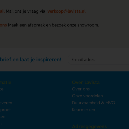
ail
Mail ons je vraag via
verkoop@lavista.nl
 ons
Maak een afspraak en bezoek onze showroom.
brief en laat je inspireren!
matie
Over Lavista
ce
Over ons
s
Onze voordelen
leveren
Duurzaamheid & MVO
kproef
Keurmerken
ken
n
Adresgegevens