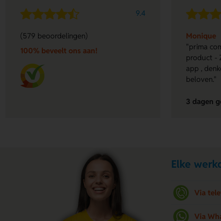
9.4
(579 beoordelingen)
Monique
"prima com
100% beveelt ons aan!
product - 
app , denk
beloven."
3 dagen g
Elke werkd
Via tel
Via Wh