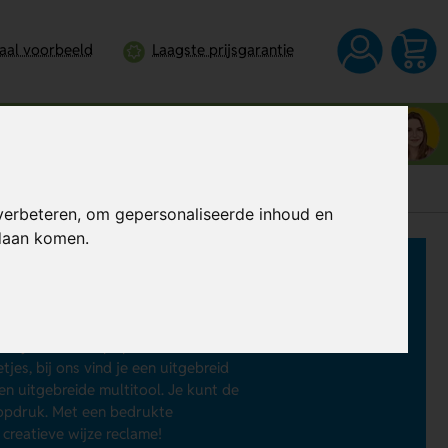
taal voorbeeld
Laagste prijsgarantie
Neem contact op met Noëlla
0344 - 745109
verbeteren, om gepersonaliseerde inhoud en
ndaan komen.
an een
fietsreparatieset bedrukken
.
als je onverhoopt pech hebt, zoals
es, bij ons vind je een uitgebreid
 en uitgebreide multitool. Je kunt de
 opdruk. Met een bedrukte
creatieve wijze reclame!