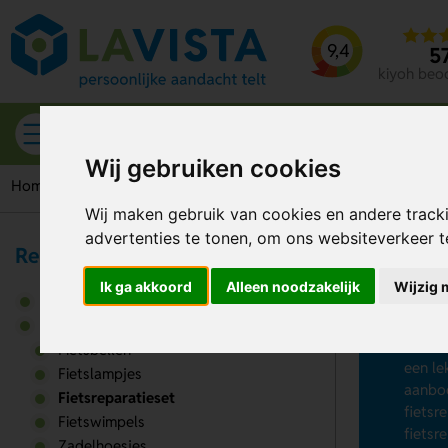
9,4
5
kiyoh beo
Alle categorieën
Wij gebruiken cookies
Home
Fietsaccessoires
Fietsreparatieset
Wij maken gebruik van cookies en andere track
advertenties te tonen, om ons websiteverkeer 
Reizen & Onderweg
Fi
Ik ga akkoord
Alleen noodzakelijk
Wijzig 
Auto accessoires
Op zoe
Fietsaccessoires
Dit ka
Fietsbellen
een le
Fietslampjes
aanbod
Fietsreparatieset
fietsr
Fietswimpels
fietsr
Zadelhoesjes