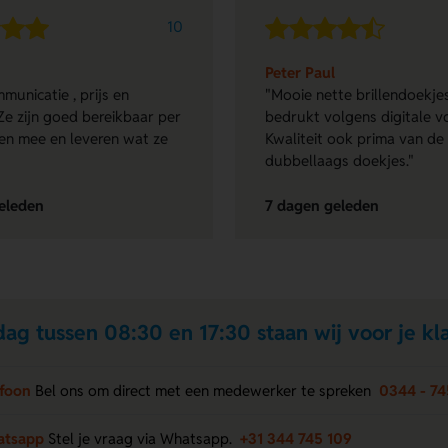
10
Peter Paul
municatie , prijs en
"Mooie nette brillendoekjes
Ze zijn goed bereikbaar per
bedrukt volgens digitale v
en mee en leveren wat ze
Kwaliteit ook prima van de
dubbellaags doekjes."
eleden
7 dagen geleden
ag tussen 08:30 en 17:30 staan wij voor je kla
efoon
Bel ons om direct met een medewerker te spreken
0344 - 74
atsapp
Stel je vraag via Whatsapp.
+31 344 745 109