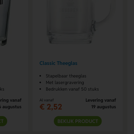
Classic Theeglas
Stapelbaar theeglas
Met lasergravering
uks
Bedrukken vanaf 50 stuks
ring vanaf
Levering vanaf
Al vanaf
€ 2,52
6 augustus
19 augustus
CT
BEKIJK PRODUCT