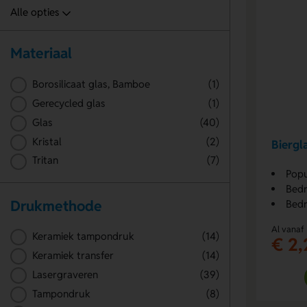
Materiaal
Borosilicaat glas, Bamboe
(1)
Gerecycled glas
(1)
Glas
(40)
Kristal
(2)
Biergla
Tritan
(7)
Popu
Bedr
Drukmethode
Bedr
Al vanaf
Keramiek tampondruk
(14)
€ 2,
Keramiek transfer
(14)
Lasergraveren
(39)
Tampondruk
(8)