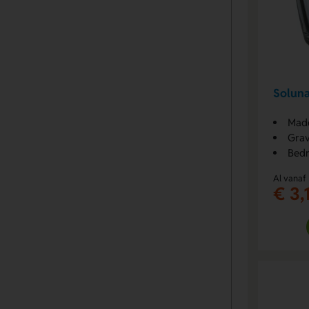
Soluna
Made
Grav
Bedr
Al vanaf
€ 3,