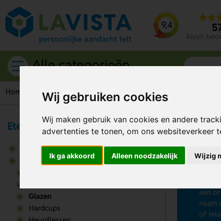
9,4
5
kiyoh beo
Alle categorieën
Home
Drinkwaren
Glazen
Wij gebruiken cookies
Wij maken gebruik van cookies en andere track
Eten & Drinken
advertenties te tonen, om ons websiteverkeer 
Gl
Broodtrommels
Ik ga akkoord
Alleen noodzakelijk
Wijzig 
Op zoe
Drinkwaren
bedru
Bidons
wijngl
Drinkbekers
een br
Glazen
naam o
Hardcups
of rel
Heupflessen