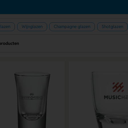
glazen
Wijnglazen
Champagne glazen
Shotglazen
producten