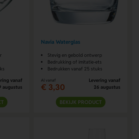
Navia Waterglas
r
Stevig en gebold ontwerp
Bedrukking of imitatie-ets
uks
Bedrukken vanaf 25 stuks
ring vanaf
Levering vanaf
Al vanaf
€ 3,30
9 augustus
26 augustus
CT
BEKIJK PRODUCT