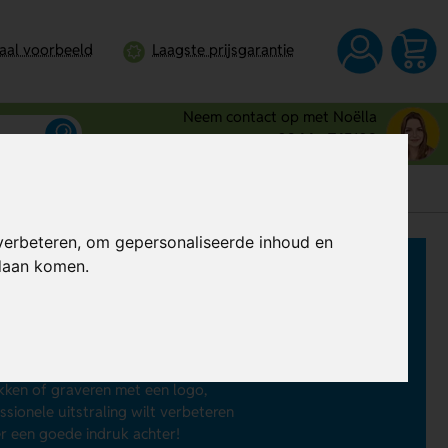
taal voorbeeld
Laagste prijsgarantie
Neem contact op met Noëlla
0344 - 745109
verbeteren, om gepersonaliseerde inhoud en
ndaan komen.
rankje te serveren? Laat dan
glazen
j ons de keuze uit bierglazen,
 voor op kantoor, in de horeca, bij
ukken of graveren met een logo,
sionele uitstraling wilt verbeteren
er een goede indruk achter!