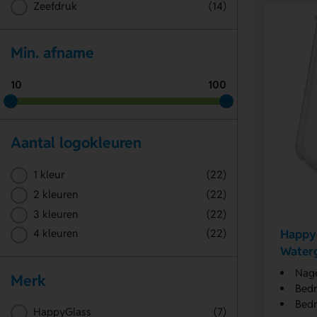
Zeefdruk
(14)
Min. afname
10
100
Aantal logokleuren
1 kleur
(22)
2 kleuren
(22)
3 kleuren
(22)
Happy
4 kleuren
(22)
Waterg
Nag
Merk
Bedr
Bedr
HappyGlass
(7)