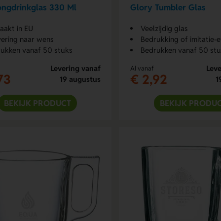
ongdrinkglas 330 Ml
Glory Tumbler Glas
akt in EU
Veelzijdig glas
ering naar wens
Bedrukking of imitatie-e
ukken vanaf 50 stuks
Bedrukken vanaf 50 st
Levering vanaf
Leve
Al vanaf
73
€ 2,92
19 augustus
1
BEKIJK PRODUCT
BEKIJK PRODU