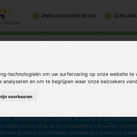
Snelle persoonlijke service
Gratis digi
79
ordelingen
ing-technologieën om uw surfervaring op onze website te 
te analyseren en om te begrijpen waar onze bezoekers va
azen bedrukken
mijn voorkeuren
k naar glazen met logo om gasten, klanten of medewerkers een d
kken
. Dit kan al vanaf 10 stuks en vanaf € 1,02 per stuk! Je hebt bi
azen, champagne glazen, kunststof glazen en nog veel meer. Perfect
uiloft, op festivals of gewoon thuis. Je kunt de glazen laten bedr
f andere opdruk. Of je nu aan je bekendheid wilt werken, de profes
aties een geschenk wilt aanbieden, met bedrukte glazen laat je zek