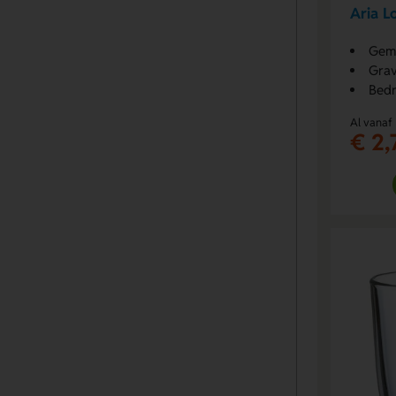
Aria L
Gema
Grav
Bedr
Al vanaf
€ 2,