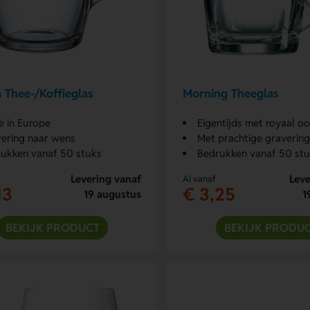
 Thee-/Koffieglas
Morning Theeglas
 in Europe
Eigentijds met royaal oo
ering naar wens
Met prachtige gravering
ukken vanaf 50 stuks
Bedrukken vanaf 50 st
Levering vanaf
Leve
Al vanaf
13
€ 3,25
19 augustus
1
BEKIJK PRODUCT
BEKIJK PRODU