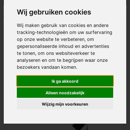
voor optimale herkenbaarheid. Keycords met
Wij gebruiken cookies
logo zijn het populairst en al leverbaar binnen 10
werkdagen.
Filters
Wij maken gebruik van cookies en andere
tracking-technologieën om uw surfervaring
op onze website te verbeteren, om
gepersonaliseerde inhoud en advertenties
Custom made
te tonen, om ons websiteverkeer te
analyseren en om te begrijpen waar onze
bezoekers vandaan komen.
Ik ga akkoord
Alleen noodzakelijk
Wijzig mijn voorkeuren