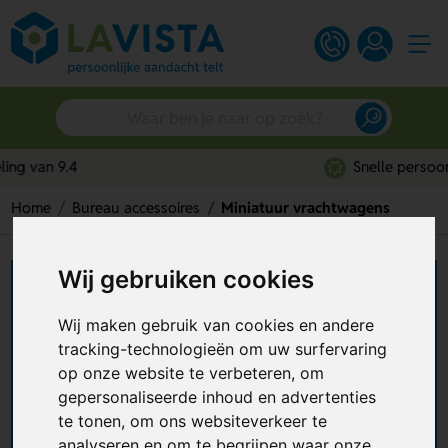
Snelle persoonlijke service
Home
Bureau accessoires
Miniatuur vrachtwagens
Wij gebruiken cookies
Miniatuur vrachtwagen
bedrukken
Wij maken gebruik van cookies en andere
tracking-technologieën om uw surfervaring
Wil je een
miniatuur vrachtwagen bedrukken
?
op onze website te verbeteren, om
Dat kan! Je hebt de keuze uit verschillende
gepersonaliseerde inhoud en advertenties
schaalmodellen, zoals een miniatuur bestelbus en
te tonen, om ons websiteverkeer te
miniatuur truck. Je kunt de miniatuur
analyseren en om te begrijpen waar onze
+ Lees meer