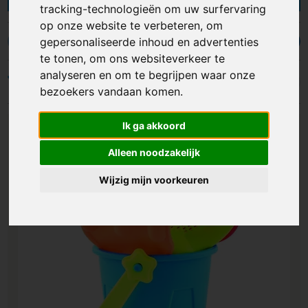
tracking-technologieën om uw surfervaring
deze artikelen voor op het strand naar wens
op onze website te verbeteren, om
personaliseren, zoals in eigen kleur en met eigen
ontwerp opdruk. Of je wilt inzetten als give-
gepersonaliseerde inhoud en advertenties
Parasols
Strandballen
Waaiers
Beachball sets
Sl
away of relatiegeschenk, met bedrukte
te tonen, om ons websiteverkeer te
strandartikelen lever je hoe dan ook een bijdrage
analyseren en om te begrijpen waar onze
Filters
aan het strandplezier en laat je je merk schitteren
bezoekers vandaan komen.
als nooit tevoren!
Ik ga akkoord
Alleen noodzakelijk
Wijzig mijn voorkeuren