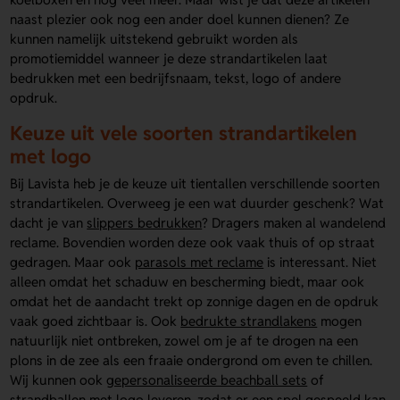
naast plezier ook nog een ander doel kunnen dienen? Ze
kunnen namelijk uitstekend gebruikt worden als
promotiemiddel wanneer je deze strandartikelen laat
bedrukken met een bedrijfsnaam, tekst, logo of andere
opdruk.
Keuze uit vele soorten strandartikelen
met logo
Bij Lavista heb je de keuze uit tientallen verschillende soorten
strandartikelen. Overweeg je een wat duurder geschenk? Wat
dacht je van
slippers bedrukken
? Dragers maken al wandelend
reclame. Bovendien worden deze ook vaak thuis of op straat
gedragen. Maar ook
parasols met reclame
is interessant. Niet
alleen omdat het schaduw en bescherming biedt, maar ook
omdat het de aandacht trekt op zonnige dagen en de opdruk
vaak goed zichtbaar is. Ook
bedrukte strandlakens
mogen
natuurlijk niet ontbreken, zowel om je af te drogen na een
plons in de zee als een fraaie ondergrond om even te chillen.
Wij kunnen ook
gepersonaliseerde beachball sets
of
strandballen met logo
leveren, zodat er een spel gespeeld kan