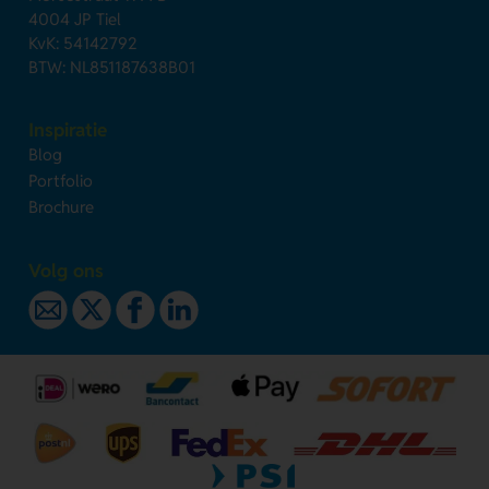
4004 JP Tiel
KvK: 54142792
BTW: NL851187638B01
Inspiratie
Blog
Portfolio
Brochure
Volg ons