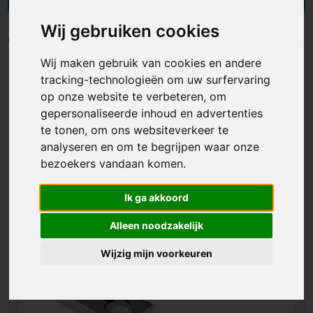
kunt de trofee personaliseren met jouw logo,
tekst of eigen ontwerp door middel van een
Wij gebruiken cookies
bedrukking of gravering. Ook individuele
Filters
personalisatie per stuk is mogelijk, bijvoorbeeld
Wij maken gebruik van cookies en andere
met persoonlijke namen van deelnemers of
tracking-technologieën om uw surfervaring
winnaars. Zo geef je iedere winnaar een
op onze website te verbeteren, om
persoonlijk aandenken en zorg je ervoor dat
gepersonaliseerde inhoud en advertenties
jouw trofee in de prijzen valt. Bekijk ons
te tonen, om ons websiteverkeer te
assortiment en bestel snel jouw
analyseren en om te begrijpen waar onze
gepersonaliseerde trofee!
bezoekers vandaan komen.
Ik ga akkoord
Alleen noodzakelijk
Wijzig mijn voorkeuren