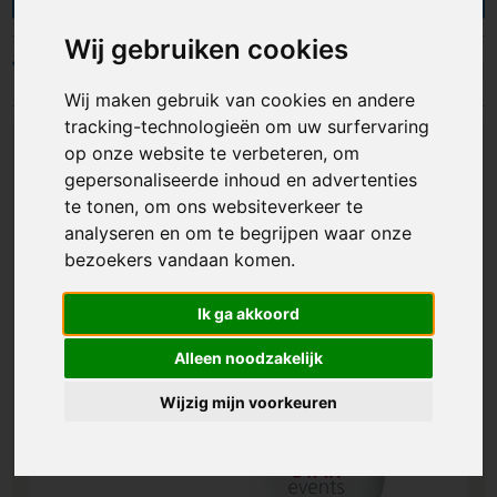
promotiemateriaal, bijvoorbeeld tijdens een
zomercampagne, op straat of aan personeel dat
Wij gebruiken cookies
op vakantie gaat. Zo bescherm je je relaties
Filters
tegen de zon én maak je je merk zichtbaar tijdens
Wij maken gebruik van cookies en andere
het insmeren. Bestel snel en ontvang gratis een
tracking-technologieën om uw surfervaring
digitale drukproef. Bekijk ons assortiment.
op onze website te verbeteren, om
gepersonaliseerde inhoud en advertenties
te tonen, om ons websiteverkeer te
analyseren en om te begrijpen waar onze
bezoekers vandaan komen.
Ik ga akkoord
Alleen noodzakelijk
Wijzig mijn voorkeuren