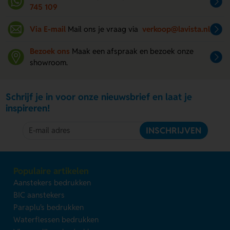
745 109
Via E-mail
Mail ons je vraag via
verkoop@lavista.nl
Bezoek ons
Maak een afspraak en bezoek onze
showroom.
Schrijf je in voor onze nieuwsbrief en laat je
inspireren!
INSCHRIJVEN
Populaire artikelen
Aanstekers bedrukken
BIC aanstekers
Paraplu's bedrukken
Waterflessen bedrukken