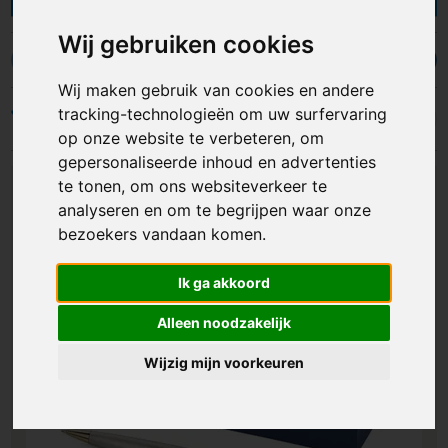
ons luxe pennen bedrukken. Je hebt bij ons
toegang tot een groot assortiment. Er is variatie
Wij gebruiken cookies
in prijsklasse, materiaal, design, kleur en
BIC pennen
Duurzame pennen
Goedkope pennen
Metal
functionaliteit. Bij ons maak je dan ook
Wij maken gebruik van cookies en andere
gegarandeerd de beste keuze voor de perfecte
tracking-technologieën om uw surfervaring
Filters
pennen met logo.
op onze website te verbeteren, om
gepersonaliseerde inhoud en advertenties
te tonen, om ons websiteverkeer te
analyseren en om te begrijpen waar onze
bezoekers vandaan komen.
Ik ga akkoord
Alleen noodzakelijk
Wijzig mijn voorkeuren