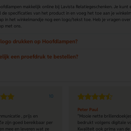
oofdlampen makkelijk online bij Lavista Relatiegeschenken. Je kun
l de specificaties van het product in en voeg het toe aan je winke
tap in het winkelmandje nog een logo/tekst toe. Heb je vragen ove
p met ons.
n logo drukken op Hoofdlampen?
elijk een proefdruk te bestellen?
10
Peter Paul
municatie , prijs en
"Mooie nette brillendoekjes
Ze zijn goed bereikbaar per
bedrukt volgens digitale v
en mee en leveren wat ze
Kwaliteit ook prima van de