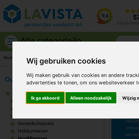
9,4
5
kiyoh beo
Alle categorieën
Home
Gereedschappen & tools
Hoofdlampen
Wij gebruiken cookies
Wij maken gebruik van cookies en andere track
Outdoor & Vrije tijd
advertenties te tonen, om ons websiteverkeer 
Ho
Gereedschappen & tools
Ik ga akkoord
Alleen noodzakelijk
Wijzig 
Wil je
Duimstokken
vanaf 
Emmers
hoofdl
Gehoorbescherming
verlic
Gereedschapsets
ontwer
Hobbymessen
een lo
Hoofdlampen