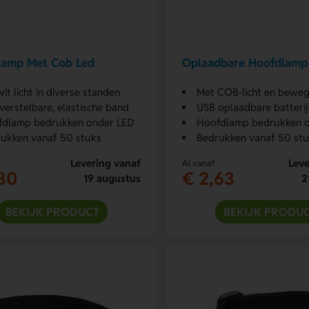
lamp Met Cob Led
Oplaadbare Hoofdlamp
 wit licht in diverse standen
Met COB-licht en beweging
verstelbare, elastische band
USB oplaadbare batterij & verst
fdlamp bedrukken onder LED
Hoofdlamp bedrukken op 
ukken vanaf 50 stuks
Bedrukken vanaf 50 st
Levering vanaf
Leve
Al vanaf
30
€ 2,63
19 augustus
2
BEKIJK PRODUCT
BEKIJK PRODU