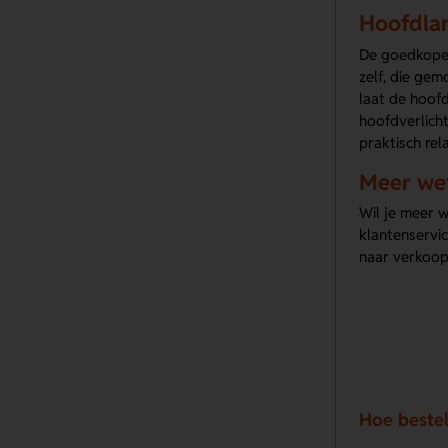
Hoofdla
De goedkope h
zelf, die gem
laat de hoof
hoofdverlich
praktisch rel
Meer we
Wil je meer 
klantenservi
naar verkoop
Hoe beste