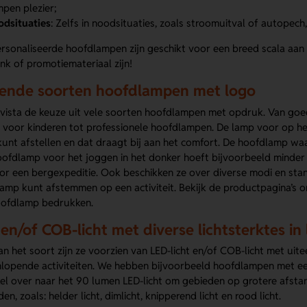
pen plezier;
odsituaties
: Zelfs in noodsituaties, zoals stroomuitval of autopec
rsonaliseerde hoofdlampen zijn geschikt voor een breed scala aan
nk of promotiemateriaal zijn!
lende soorten hoofdlampen met logo
Lavista de keuze uit vele soorten hoofdlampen met opdruk. Van g
voor kinderen tot professionele hoofdlampen. De lamp voor op het
unt afstellen en dat draagt bij aan het comfort. De hoofdlamp waar
ofdlamp voor het joggen in het donker hoeft bijvoorbeeld minder l
r een bergexpeditie. Ook beschikken ze over diverse modi en standen,
amp kunt afstemmen op een activiteit. Bekijk de productpagina’s om
oofdlamp bedrukken.
en/of COB-licht met diverse lichtsterktes in
an het soort zijn ze voorzien van LED-licht en/of COB-licht met uite
eenlopende activiteiten. We hebben bijvoorbeeld hoofdlampen met e
kel over naar het 90 lumen LED-licht om gebieden op grotere afstan
n, zoals: helder licht, dimlicht, knipperend licht en rood licht.