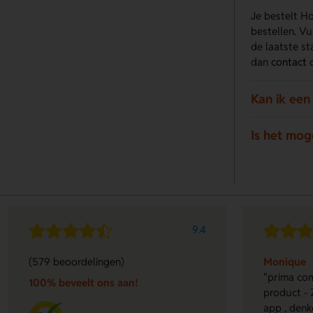
Je bestelt H
bestellen. Vu
de laatste s
dan
contact
o
Kan ik ee
Is het mog
9.4
(579 beoordelingen)
Monique
"prima com
100% beveelt ons aan!
product - 
app , denk