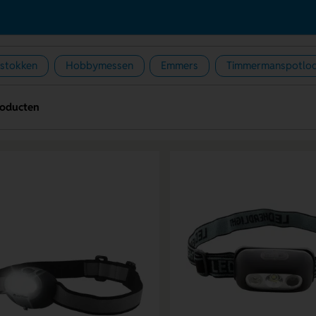
stokken
Hobbymessen
Emmers
Timmermanspotlo
roducten