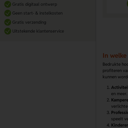
Gratis digitaal ontwerp
Geen start- & instelkosten
Gratis verzending
Uitstekende klantenservice
In welke
Bedrukte hoof
profiteren v
kunnen word
Activite
en meer.
Kampere
verlicht
Professi
speelt ve
Kindere