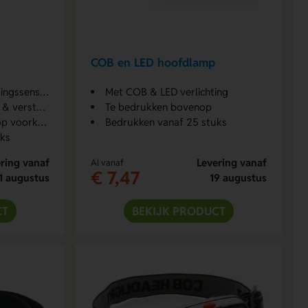
COB en LED hoofdlamp
ssensoren
Met COB & LED verlichting
elbare riem
Te bedrukken bovenop
voorkant
Bedrukken vanaf 25 stuks
uks
ring vanaf
Levering vanaf
Al vanaf
€ 7,47
1 augustus
19 augustus
CT
BEKIJK PRODUCT