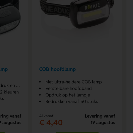
amp
COB hoofdlamp
Met ultra-heldere COB lamp
 Zeefdruk
Verstelbare hoofdband
2 kleuren
Opdruk op het lampje
ks
Bedrukken vanaf 50 stuks
ring vanaf
Levering vanaf
Al vanaf
€ 4,40
9 augustus
19 augustus