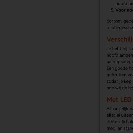
hoofdlam
Voor
no
Kortom, gepe
relatiegesche
Verschil
Je hebt bij 
hoofdlampen 
naar gelang k
Een goede ho
gebruiken voo
zodat je kopl
hoe wij de h
Met LED 
Afhankelijk v
allerlei uit
lichten. Scha
modi en stande