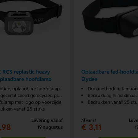
 RCS replastic heavy
Oplaadbare led-hoofdl
oplaadbare hoofdlamp
Elydee
htige, oplaadbare hoofdlamp
Drukmethoden: Tampondruk en
ecertificeerd gerecycled plastic
Bedrukking in maximaal 
dlamp met logo op voorzijde
Bedrukken vanaf 25 stu
ukken vanaf 25 stuks
Levering vanaf
Leve
Al vanaf
,98
€ 3,11
19 augustus
1