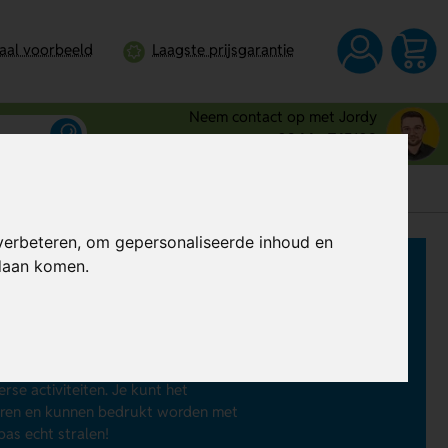
taal voorbeeld
Laagste prijsgarantie
Neem contact op met Jordy
0344 - 745109
verbeteren, om gepersonaliseerde inhoud en
ndaan komen.
n
hoofdlampen bedrukken
. Dit kan al
 hoofdlampen, oplaadbare
 nog veel meer. Met LED en COB-
erse activiteiten. Je kunt het
euren en kunnen bedrukt worden met
as echt stralen!