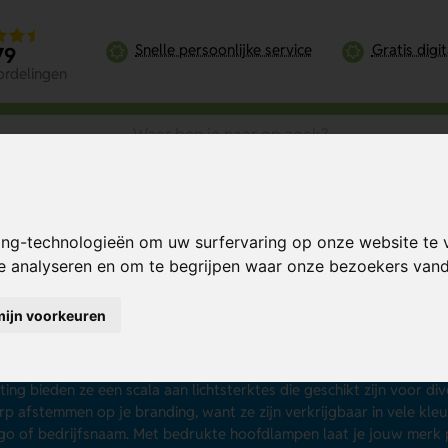
Snelle persoonlijke service
Gratis digi
79
ordelingen
ing-technologieën om uw surfervaring op onze website te 
te analyseren en om te begrijpen waar onze bezoekers va
ofdlampen bedrukken
mijn voorkeuren
 jouw merk of bedrijf letterlijk in de schijnwerpers zetten? Laat da
25 stuks en vanaf € 1,54 per stuk. Je hebt de keuze uit goedkope
ampen, hoofdlampen voor kinderen, professionele hoofdlampen en
hting bieden ze een scala aan lichtsterktes die geschikt zijn voor div
p afstemmen op je branding, want ze zijn verkrijgbaar in vele kl
go of bedrijfsnaam. Met bedrukte hoofdlampen laat je jouw merk p