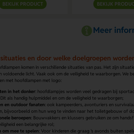
BEKIJK PRODUCT
BEKIJK PRODU
Meer infor
 situaties en door welke doelgroepen word
dlampen komen in verschillende situaties van pas. Het zijn situati
an voldoende licht. Vaak ook om de veiligheid te waarborgen. We b
en met hoofdlampen met logo:
iten in het donker
: hoofdlampjes worden veel gedragen bij sportacti
 Dit als handig hulpmiddel en om de veiligheid te waarborgen;
n en outdoor fanaten
: ook kampeerders, avonturiers en survival
en, bijvoorbeeld om hun weg te vinden naar het toiletgebouw of do
onele beroepen
: Bouwvakkers en klussers gebruiken ze om handsfr
iligheid een belangrijke rol;
n om mee te spelen
: Voor kinderen die graag 's avonds buiten spe