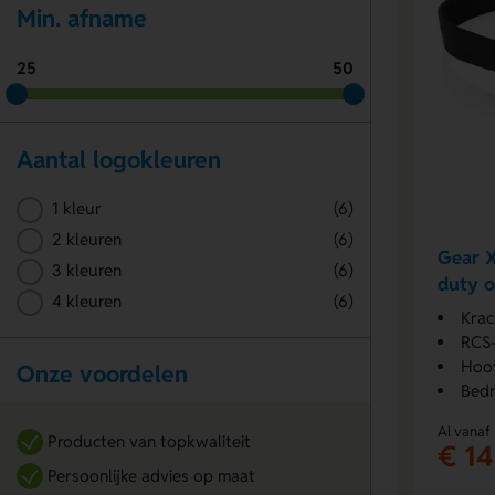
Min. afname
25
50
Aantal logokleuren
1 kleur
(6)
2 kleuren
(6)
Gear X
3 kleuren
(6)
duty 
4 kleuren
(6)
Krac
RCS-g
Hoof
Onze voordelen
Bedr
Al vanaf
Producten van topkwaliteit
€ 14
Persoonlijke advies op maat