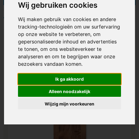
Wij gebruiken cookies
keuze. Allen geschikt voor het serveren van
hapjes broodjes, worst, kaas en nog veel meer.
Ze kunnen bedrukt worden met een logo of
Wij maken gebruik van cookies en andere
Filters
naam, maar wij kunnen ook
serveerplanken
tracking-technologieën om uw surfervaring
graveren
voor een nog mooiere uitstraling. Of je
op onze website te verbeteren, om
nu een feest organiseert, op een leuke manier
gepersonaliseerde inhoud en advertenties
eten wilt presenteren of naar een nuttig cadeau
te tonen, om ons websiteverkeer te
zoekt voor relaties thuis, met gepersonaliseerde
analyseren en om te begrijpen waar onze
serveerplanken sla je nooit de plank mis!
bezoekers vandaan komen.
Ik ga akkoord
Alleen noodzakelijk
Wijzig mijn voorkeuren