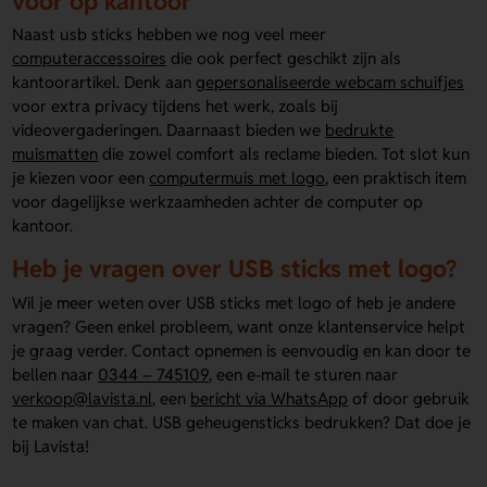
voor op kantoor
Naast usb sticks hebben we nog veel meer
computeraccessoires
die ook perfect geschikt zijn als
kantoorartikel. Denk aan
gepersonaliseerde webcam schuifjes
voor extra privacy tijdens het werk, zoals bij
videovergaderingen. Daarnaast bieden we
bedrukte
muismatten
die zowel comfort als reclame bieden. Tot slot kun
je kiezen voor een
computermuis met logo
, een praktisch item
voor dagelijkse werkzaamheden achter de computer op
kantoor.
Heb je vragen over USB sticks met logo?
Wil je meer weten over USB sticks met logo of heb je andere
vragen? Geen enkel probleem, want onze klantenservice helpt
je graag verder. Contact opnemen is eenvoudig en kan door te
bellen naar
0344 – 745109
, een e-mail te sturen naar
verkoop@lavista.nl
, een
bericht via WhatsApp
of door gebruik
te maken van chat. USB geheugensticks bedrukken? Dat doe je
bij Lavista!