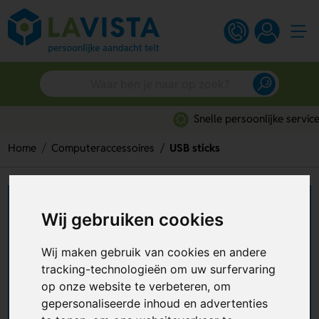
Snelle persoonlijke service
Home
Computeraccessoires
USB sticks
USB sticks bedrukken
Wij gebruiken cookies
Wie dacht dat
USB sticks bedrukken
niet meer
Wij maken gebruik van cookies en andere
van deze tijd is, heeft het mis. Geschikt voor het
veilig opslaan, overdragen en meenemen van
tracking-technologieën om uw surfervaring
digitale bestanden, zoals documenten, een
op onze website te verbeteren, om
+ Lees meer
presentatie of catalogus. Ook handig als je geen
gepersonaliseerde inhoud en advertenties
werkende internetverbinding in de buurt hebt,