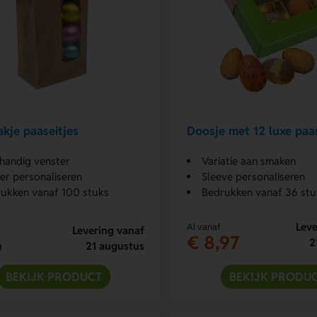
akje paaseitjes
Doosje met 12 luxe paas
handig venster
Variatie aan smaken
ker personaliseren
Sleeve personaliseren
ukken vanaf 100 stuks
Bedrukken vanaf 36 stu
Leve
Al vanaf
Levering vanaf
€ 8,97
2
21 augustus
g
BEKIJK PRODUCT
BEKIJK PRODU