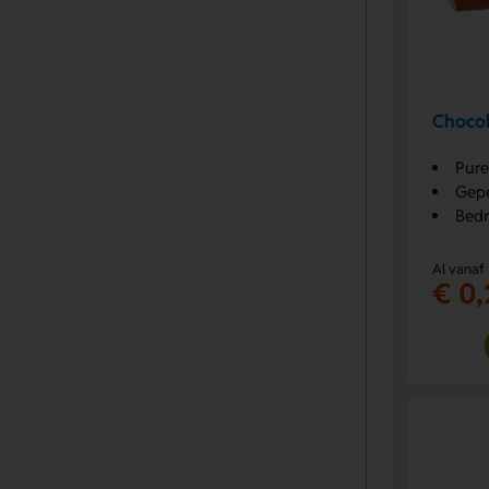
Chocol
Pure
Gepe
Bedr
Al vanaf
€ 0,