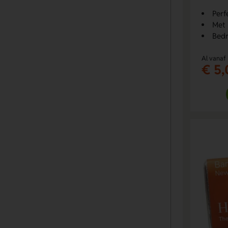
Perf
Met 
Bedr
Al vanaf
€ 5,