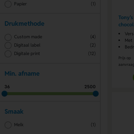
Papier
(1)
Tony's
Drukmethode
choco
Vers
Custom made
(4)
Met 
Digitaal label
(2)
Bedr
Digitale print
(12)
Prijs op
aanvraa
Min. afname
36
2500
Smaak
Melk
(1)