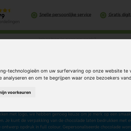
Snelle persoonlijke service
Gratis digi
79
ordelingen
ing-technologieën om uw surfervaring op onze website te 
te analyseren en om te begrijpen waar onze bezoekers va
ocolade bedrukken
mijn voorkeuren
 op een zoete manier reclame maken voor je bedrijf? Of je relatie
ken. Dat is altijd een goed idee, want het eten van chocolade we
s met logo tot bedrukte chocoladerepen en van gepersonaliseerde
ken met logo, we hebben genoeg keuze om je merk op een smaakv
n. Je kunt de verpakking van de chocolade laten bedrukken met ee
 ontwerp opdruk in full colour. Gepersonaliseerde chocolade wo