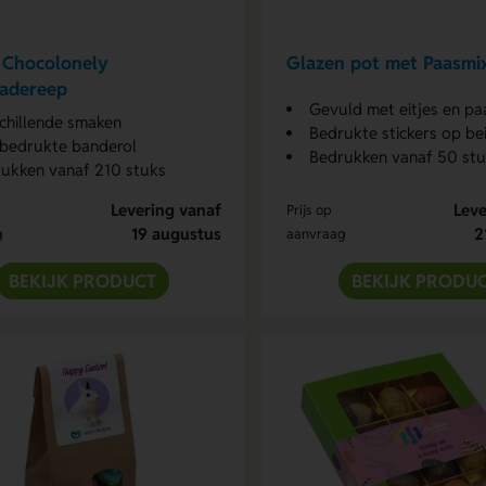
 Chocolonely
Glazen pot met Paasmi
ladereep
Gevuld met eitjes en pa
chillende smaken
Bedrukte stickers op bei
bedrukte banderol
Bedrukken vanaf 50 st
ukken vanaf 210 stuks
Levering vanaf
Leve
Prijs op
19 augustus
2
g
aanvraag
BEKIJK PRODUCT
BEKIJK PRODU