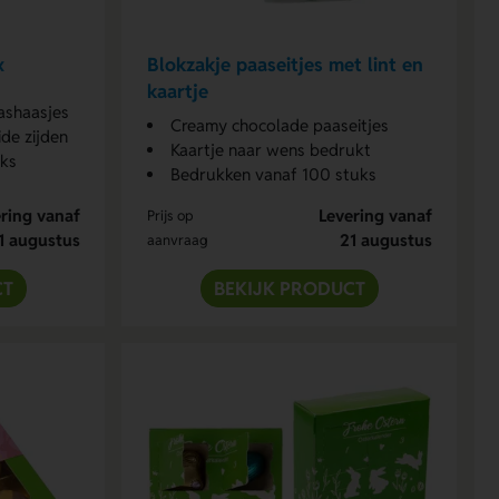
x
Blokzakje paaseitjes met lint en
kaartje
ashaasjes
Creamy chocolade paaseitjes
de zijden
Kaartje naar wens bedrukt
uks
Bedrukken vanaf 100 stuks
ring vanaf
Levering vanaf
Prijs op
1 augustus
21 augustus
aanvraag
CT
BEKIJK PRODUCT