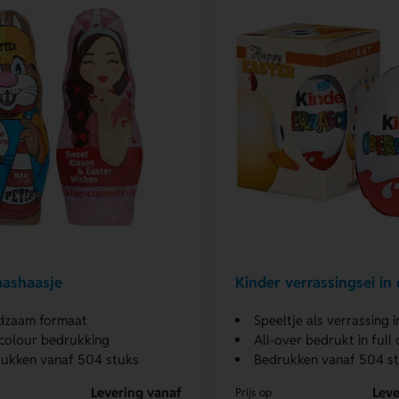
aashaasje
Kinder verrassingsei in
dzaam formaat
Speeltje als verrassing i
 colour bedrukking
All-over bedrukt in full
ukken vanaf 504 stuks
Bedrukken vanaf 504 s
Levering vanaf
Leve
Prijs op