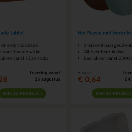
ade tablet
Hol Paasei met bedrukt
 of melk chocolade
Smaakvol paasgeschen
rsonaliseerde wikkel
All-over bedrukking
ukken vanaf 1000 stuks
Bedrukken vanaf 2500 
Levering vanaf
Leve
Al vanaf
28
€ 0,64
25 augustus
04 
BEKIJK PRODUCT
BEKIJK PRODU