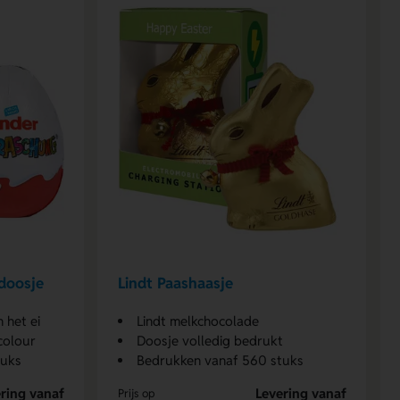
 doosje
Lindt Paashaasje
n het ei
Lindt melkchocolade
 colour
Doosje volledig bedrukt
tuks
Bedrukken vanaf 560 stuks
ring vanaf
Levering vanaf
Prijs op