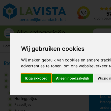
9,4
5
kiyoh beo
Alle categorieën
Home
Etenswaren
Chocolade
Wij gebruiken cookies
Wij maken gebruik van cookies en andere track
Eten & Drinken
advertenties te tonen, om ons websiteverkeer 
Ch
Broodtrommels
Ik ga akkoord
Alleen noodzakelijk
Wijzig 
Wil je
Drinkwaren
bedruk
Etenswaren
bonbon
Chocolade
bedruk
Honingpotjes
brenge
Paaseitjes
andere
Snoep