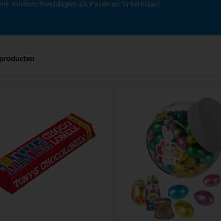
nk rondom feestdagen als Pasen en Sinterklaas!
producten