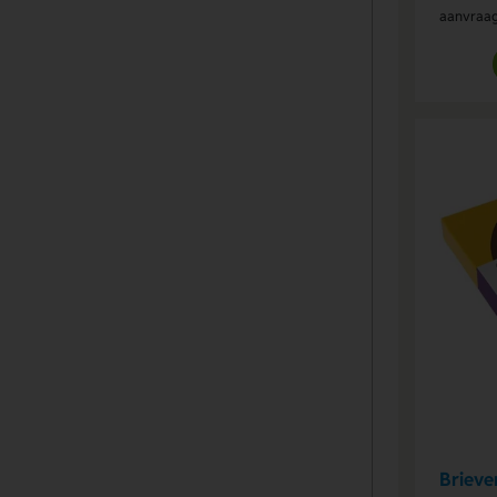
aanvraa
Brieve