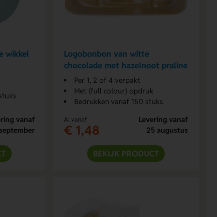
e wikkel
Logobonbon van witte
chocolade met hazelnoot praline
k
Per 1, 2 of 4 verpakt
Met (full colour) opdruk
stuks
Bedrukken vanaf 150 stuks
ring vanaf
Levering vanaf
Al vanaf
€ 1,48
september
25 augustus
CT
BEKIJK PRODUCT