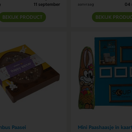
11 september
04 
g
aanvraag
BEKIJK PRODUCT
BEKIJK PRODU
nbus Paasei
Mini Paashaasje in kaar