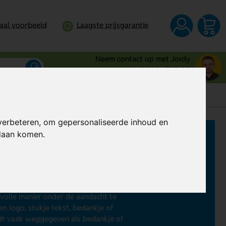
taal voorbeeld
Laagste prijsgarantie
Neem contact op met Jordy
0344 - 745109
verbeteren, om gepersonaliseerde inhoud en
ndaan komen.
s bedanken? Laat dan chocolade
kt het gelukshormoon op. Van
 Tony's Chocolonely tot paaseitjes
olle manier onder de aandacht te
n logo, stukje tekst, bedankje of
rdt vaak weggegeven als bedankje of