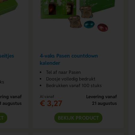
eitjes
4-vaks Pasen countdown
kalender
Tel af naar Pasen
Doosje volledig bedrukt
ks
Bedrukken vanaf 100 stuks
ring vanaf
Levering vanaf
Al vanaf
€ 3,27
1 augustus
21 augustus
CT
BEKIJK PRODUCT