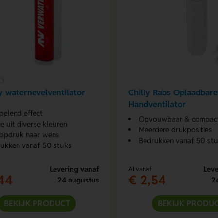
 waternevelventilator
Chilly Rabs Oplaadbare
Handventilator
oelend effect
Opvouwbaar & compac
e uit diverse kleuren
Meerdere drukposities
opdruk naar wens
Bedrukken vanaf 50 st
ukken vanaf 50 stuks
Levering vanaf
Leve
Al vanaf
44
€ 2,54
24 augustus
2
BEKIJK PRODUCT
BEKIJK PRODU