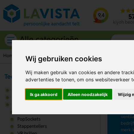
9,4
5
kiyoh beo
Alle categorieën
Home
Gadgets
Ventilators
Wij gebruiken cookies
Wij maken gebruik van cookies en andere track
Tech & Elektronica
advertenties te tonen, om ons websiteverkeer 
Ve
Audio & Geluid
Ik ga akkoord
Alleen noodzakelijk
Wijzig 
Zit jo
Computeraccessoires
bedruk
Gadgets
Kies u
Activity trackers
ventil
PopSockets
bedrij
Stappentellers
merk i
VR brillen