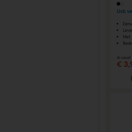
Usb ve
Eenv
Leve
Met 
Bedr
Al vanaf
€ 3,