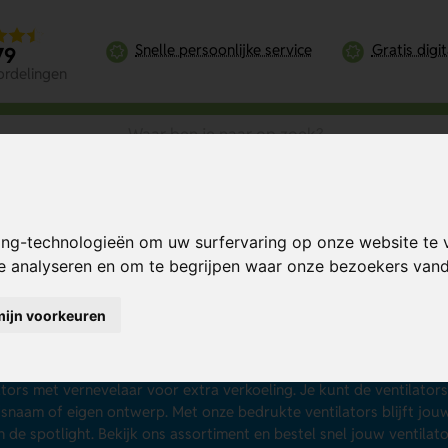
Snelle persoonlijke service
Gratis digi
79
ordelingen
ing-technologieën om uw surfervaring op onze website te 
te analyseren en om te begrijpen waar onze bezoekers va
ntilators bedrukken met j
mijn voorkeuren
uw relatie op warme dagen ook te puffen achter je bureau of onde
ken en deel ze uit als zomers relatiegeschenk. Je bestelt ze al vana
it goedkope handventilators, handige bureauventilators, compacte
ators met vernevelaar voor extra verkoeling. Je kunt de ventilato
fsnaam of eigen ontwerp. Met onze bedrukte ventilators blijft jouw r
n de spotlight. Bekijk ons assortiment en bestel snel jouw ventilat