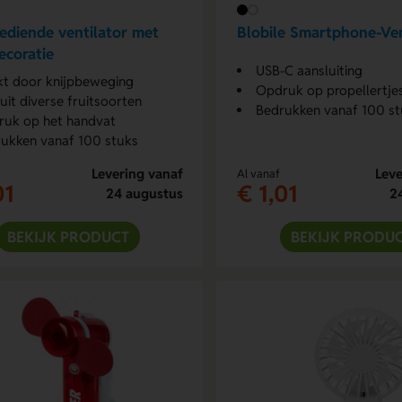
diende ventilator met
Blobile Smartphone-Ven
decoratie
USB-C aansluiting
t door knijpbeweging
Opdruk op propellertje
 uit diverse fruitsoorten
Bedrukken vanaf 100 st
uk op het handvat
ukken vanaf 100 stuks
Levering vanaf
Leve
Al vanaf
01
€ 1,01
24 augustus
2
BEKIJK PRODUCT
BEKIJK PRODU