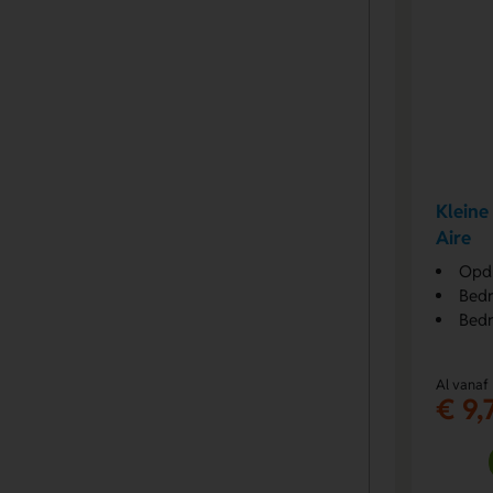
Kleine
Aire
Opdr
Bedr
Bedr
Al vanaf
€ 9,