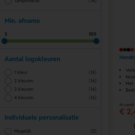
Tampondruk
(16)
Min. afname
3
100
Hendry
Aantal logokleuren
Verk
1 kleur
(16)
Keuz
2 kleuren
(16)
Met 
3 kleuren
(16)
Bedr
4 kleuren
(16)
Al vanaf
€ 2,
Individuele personalisatie
Mogelijk
(2)