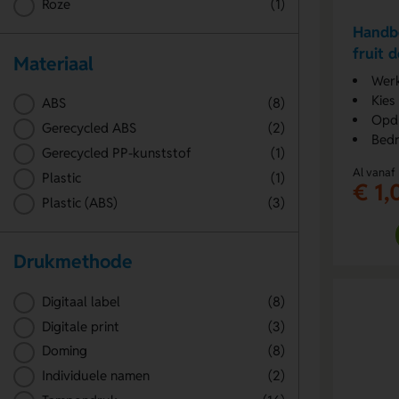
Roze
(1)
Handbe
fruit 
Materiaal
Werk
Kies
ABS
(8)
Opdr
Gerecycled ABS
(2)
Bedr
Gerecycled PP-kunststof
(1)
Al vanaf
Plastic
(1)
€ 1,
Plastic (ABS)
(3)
Drukmethode
Digitaal label
(8)
Digitale print
(3)
Doming
(8)
Individuele namen
(2)