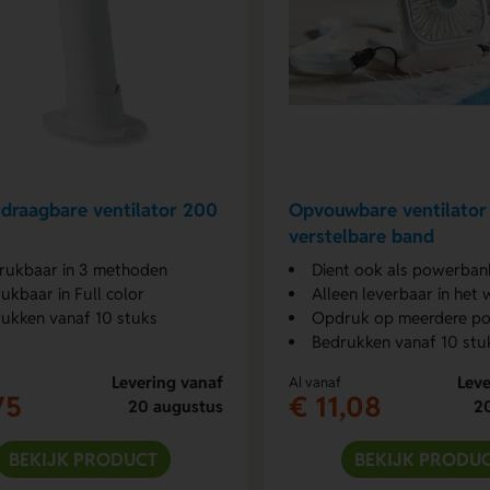
 draagbare ventilator 200
Opvouwbare ventilator
verstelbare band
ukbaar in 3 methoden
Dient ook als powerban
ukbaar in Full color
Alleen leverbaar in het 
ukken vanaf 10 stuks
Opdruk op meerdere pos
Bedrukken vanaf 10 stu
Levering vanaf
Leve
Al vanaf
75
€ 11,08
20 augustus
2
BEKIJK PRODUCT
BEKIJK PRODU