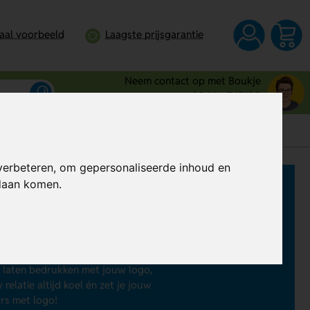
taal voorbeeld
Laagste prijsgarantie
Neem contact op met Boukje
0344 - 745109
verbeteren, om gepersonaliseerde inhoud en
ndaan komen.
ouw logo
rweg? Laat dan ventilators
f 5 stuks en vanaf € 1,21 per stuk.
 smartphone ventilators of
rs laten bedrukken met jouw logo,
elatie altijd koel én zet je jouw
ors met logo!