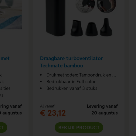
 met
Draagbare turboventilator
Techmate bamboo
k
Drukmethoden: Tampondruk en Digitaal label
wit
Bedrukbaar in Full color
ities
Bedrukken vanaf 3 stuks
ks
ring vanaf
Levering vanaf
Al vanaf
€ 23,12
0 augustus
20 augustus
CT
BEKIJK PRODUCT