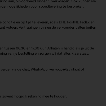
evering aan, bijvoorbeeld binnen 5 werkdagen. Ook kunnen we
m de mogelijkheden voor spoedlevering te bespreken.
conditie en op tijd te leveren, zoals DHL, PostNL, FedEx en
 kunt volgen. Vertragingen binnen de vervoerder vallen buiten
n tussen 08.30 en 17.30 uur. Afhalen is handig als je uit de
ing van je bestelling en zorgen wij dat alles klaarstaat.
verder via de chat,
WhatsApp
,
verkoop@lavista.nl
of
r zoveel mogelijk rekening mee te houden.