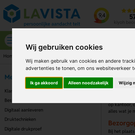
9,4
5
kiyoh beo
Alle categorieën
Wij gebruiken cookies
Home
Verzending
Wij maken gebruik van cookies en andere track
advertenties te tonen, om ons websiteverkeer 
Verz
Meer informatie
Ik ga akkoord
Alleen noodzakelijk
Wijzig 
Klantenservice
Bij Lavista R
Bestelproces
op kantoor, o
Digitaal aanleveren
alles wat je
Druktechnieken
Bezorgop
Digitale drukproef
Bij het plaat