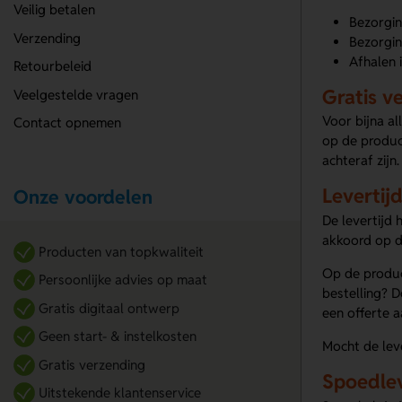
Veilig betalen
Bezorgin
Verzending
Bezorgin
Afhalen i
Retourbeleid
Gratis v
Veelgestelde vragen
Voor bijna al
Contact opnemen
op de product
achteraf zijn.
Levertij
Onze voordelen
De levertijd 
akkoord op de
Producten van topkwaliteit
Op de produc
Persoonlijke advies op maat
bestelling? 
Gratis digitaal ontwerp
een offerte a
Geen start- & instelkosten
Mocht de leve
Gratis verzending
Spoedle
Uitstekende klantenservice