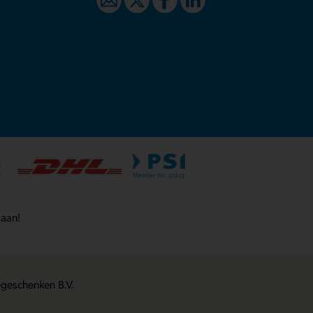
 aan!
egeschenken B.V.