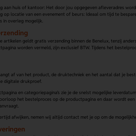
g aan huis of kantoor: Het door jou opgegeven afleveradres wordt
g op locatie van een evenement of beurs: Ideaal om tijd te bespare
s in overleg mogelijk.
erzending
le artikelen geldt gratis verzending binnen de Benelux, tenzij an
pagina worden vermeld, zijn exclusief BTW. Tijdens het bestelproce
d
hangt af van het product, de druktechniek en het aantal dat je best
 digitale drukproef.
tpagina en categoriepagina’s zie je de snelst mogelijke leverdatu
Doorloop het bestelproces op de productpagina en daar wordt een v
anvraagt.
rtijd afwijken, nemen wij altijd contact met je op om de mogelijk
veringen