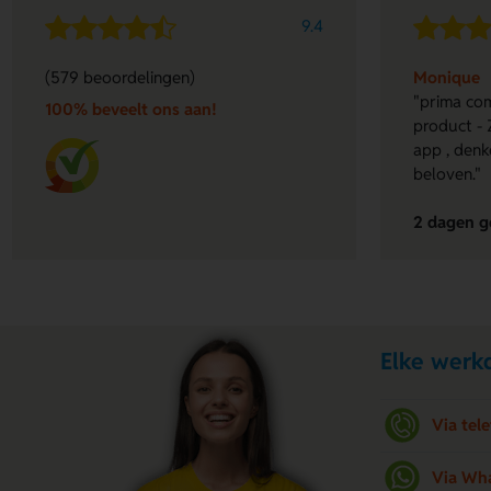
9.4
(579 beoordelingen)
Monique
"prima com
100% beveelt ons aan!
product - 
app , denk
beloven."
2 dagen g
Elke werkd
Via tel
Via Wh