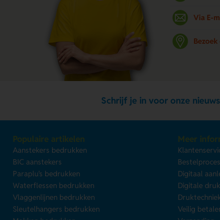
Via E-m
Bezoek
Schrijf je in voor onze nieuws
Populaire artikelen
Meer infor
Aanstekers bedrukken
Klantenservi
BIC aanstekers
Bestelproce
Paraplu's bedrukken
Digitaal aan
Waterflessen bedrukken
Digitale dru
Vlaggenlijnen bedrukken
Druktechnie
Sleutelhangers bedrukken
Veilig betale