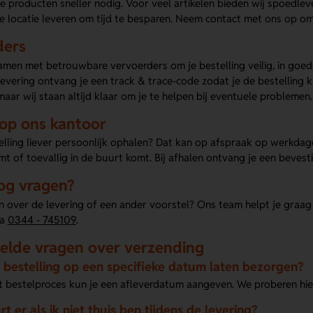
je producten sneller nodig. Voor veel artikelen bieden wij spoedl
e locatie leveren om tijd te besparen. Neem contact met ons op o
ders
men met betrouwbare vervoerders om je bestelling veilig, in goede 
 levering ontvang je een track & trace-code zodat je de bestelling
aar wij staan altijd klaar om je te helpen bij eventuele problemen.
op ons kantoor
telling liever persoonlijk ophalen? Dat kan op afspraak op werkdage
 of toevallig in de buurt komt. Bij afhalen ontvang je een bevestig
og vragen?
 over de levering of een ander voorstel? Ons team helpt je graag 
ia
0344 - 745109
.
elde vragen over verzending
n bestelling op een specifieke datum laten bezorgen?
het bestelproces kun je een afleverdatum aangeven. We proberen hie
 er als ik niet thuis ben tijdens de levering?