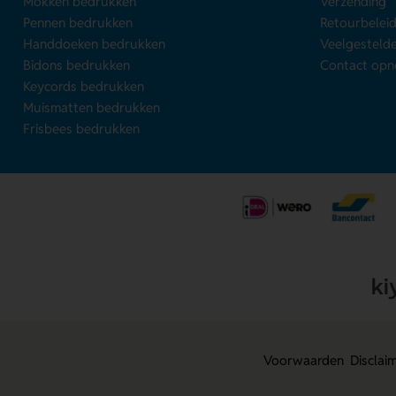
Mokken bedrukken
Verzending
Pennen bedrukken
Retourbelei
Handdoeken bedrukken
Veelgesteld
Bidons bedrukken
Contact op
Keycords bedrukken
Muismatten bedrukken
Frisbees bedrukken
Voorwaarden
Disclai