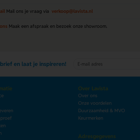
ail
Mail ons je vraag via
verkoop@lavista.nl
 ons
Maak een afspraak en bezoek onze showroom.
brief en laat je inspireren!
matie
Over Lavista
ce
Over ons
s
Onze voordelen
leveren
Duurzaamheid & MVO
kproef
Keurmerken
ken
n
Adresgegevens