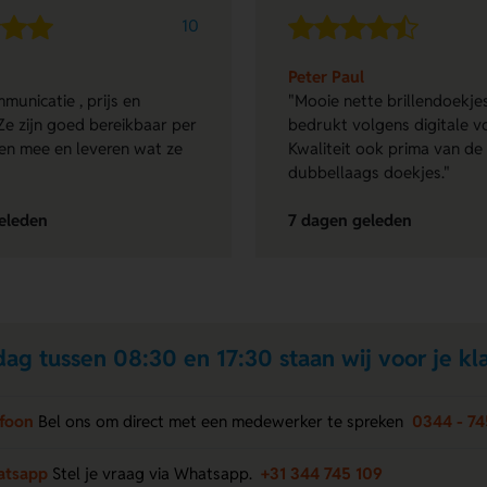
10
Peter Paul
municatie , prijs en
"Mooie nette brillendoekjes
Ze zijn goed bereikbaar per
bedrukt volgens digitale v
en mee en leveren wat ze
Kwaliteit ook prima van de
dubbellaags doekjes."
eleden
7 dagen geleden
ag tussen 08:30 en 17:30 staan wij voor je kla
efoon
Bel ons om direct met een medewerker te spreken
0344 - 74
atsapp
Stel je vraag via Whatsapp.
+31 344 745 109