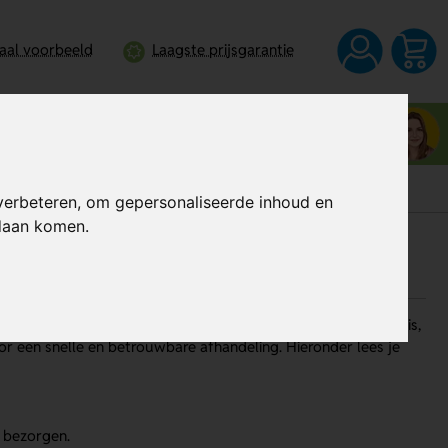
taal voorbeeld
Laagste prijsgarantie
Neem contact op met Noëlla
0344 - 745109
verbeteren, om gepersonaliseerde inhoud en
ndaan komen.
ogelijk bij je te krijgen. Of je nu kiest voor levering aan huis,
or een snelle en betrouwbare afhandeling. Hieronder lees je
n bezorgen.