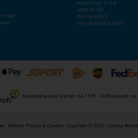
Morsestraat 11 A-B
d
4004 JP Tiel
e vragen
KvK: 54142792
nemen
BTW: NL851187638B01
Beoordeling door klanten: 9.4 / 579 - 100% beveelt ons
mer
Sitemap
Privacy & Cookies
Copyright © 2026 - Lavista Relati