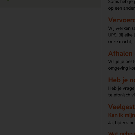
Soms heb je 
op een ander
Vervoer
Wij werken sa
UPS. Bij elke
onze macht, m
Afhalen 
Wil je je bes
omgeving komt
Heb je n
Heb je vragen
telefonisch v
Veelgest
Kan ik mij
Ja, tijdens 
Wat gebeurt