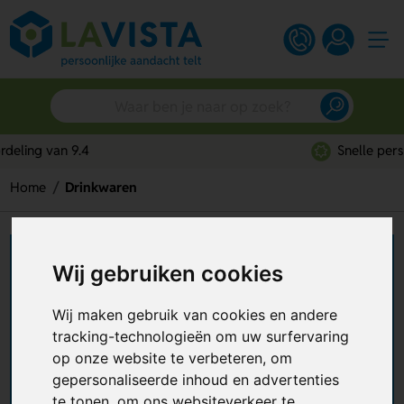
Snelle persoonlijke service
Home
Drinkwaren
Drinkwaren bedrukken
Wij gebruiken cookies
Wil je jouw logo op een sprankelende manier
Wij maken gebruik van cookies en andere
laten opvallen? Laat dan een van onze
tracking-technologieën om uw surfervaring
drinkwaren bedrukken
! Van diverse soorten
op onze website te verbeteren, om
glazen
tot verschillende
mokken
, van praktische
+ Lees meer
thermosflessen
tot handige
reisbekers
en van
gepersonaliseerde inhoud en advertenties
waterflessen
tot
bidons
, wij hebben het allemaal.
te tonen, om ons websiteverkeer te