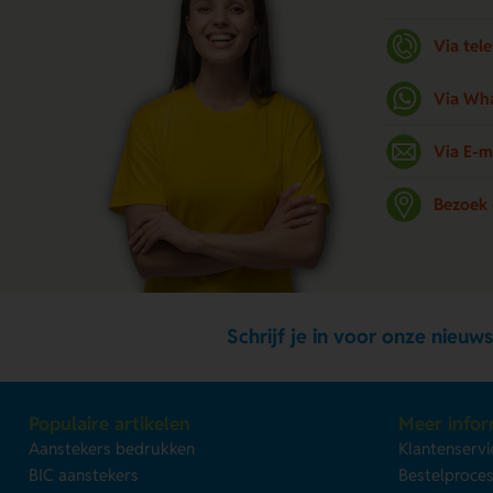
Via tel
Via Wh
Via E-m
Bezoek
Schrijf je in voor onze nieuws
Populaire artikelen
Meer infor
Aanstekers bedrukken
Klantenservi
BIC aanstekers
Bestelproce