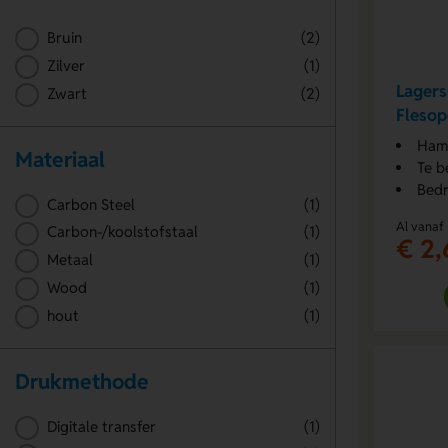
Bruin
(2)
Zilver
(1)
Lager
Zwart
(2)
Flesop
Hame
Materiaal
Te b
Bedr
Carbon Steel
(1)
Al vanaf
Carbon-/koolstofstaal
(1)
€ 2,
Metaal
(1)
Wood
(1)
hout
(1)
Drukmethode
Digitale transfer
(1)