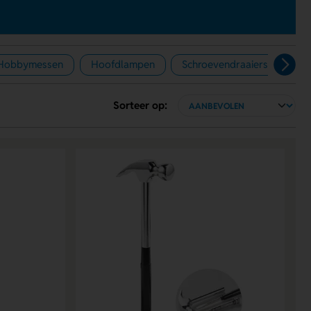
Hobbymessen
Hoofdlampen
Schroevendraaiers
Ti
Sorteer op: