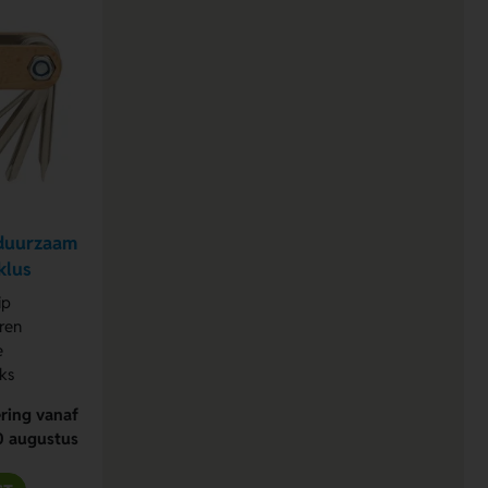
 duurzaam
klus
ip
ren
e
ks
ring vanaf
0 augustus