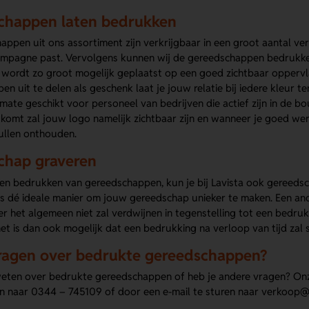
chappen laten bedrukken
ppen uit ons assortiment zijn verkrijgbaar in een groot aantal vers
 campagne past. Vervolgens kunnen wij de gereedschappen bedrukk
wordt zo groot mogelijk geplaatst op een goed zichtbaar oppervl
n uit te delen als geschenk laat je jouw relatie bij iedere kleur
rmate geschikt voor personeel van bedrijven die actief zijn in de b
komt zal jouw logo namelijk zichtbaar zijn en wanneer je goed wer
ullen onthouden.
chap graveren
ten bedrukken van gereedschappen, kun je bij Lavista ook gereeds
is dé ideale manier om jouw gereedschap unieker te maken. Een an
er het algemeen niet zal verdwijnen in tegenstelling tot een bedr
et is dan ook mogelijk dat een bedrukking na verloop van tijd zal sl
ragen over bedrukte gereedschappen?
weten over bedrukte gereedschappen of heb je andere vragen? Onz
en naar 0344 – 745109 of door een e-mail te sturen naar verkoop@l