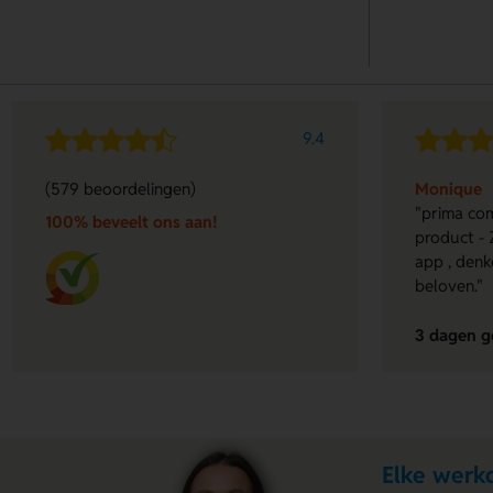
9.4
(579 beoordelingen)
Monique
"prima com
100% beveelt ons aan!
product - 
app , denk
beloven."
3 dagen g
Elke werkd