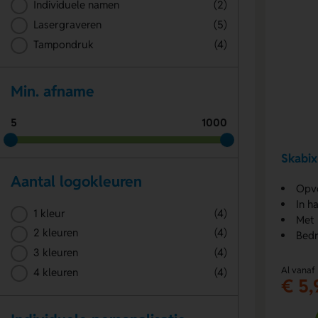
Individuele namen
(2)
Lasergraveren
(5)
Tampondruk
(4)
Min. afname
5
1000
Skabi
Aantal logokleuren
Opv
In h
1 kleur
(4)
Met 
2 kleuren
(4)
Bedr
3 kleuren
(4)
Al vanaf
4 kleuren
(4)
€ 5,