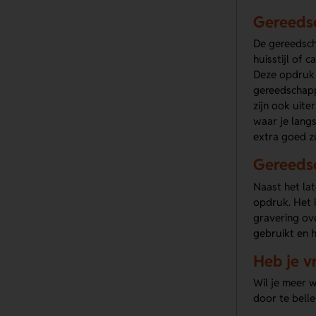
Gereeds
De gereedscha
huisstijl of
Deze opdruk 
gereedschappe
zijn ook uite
waar je langs
extra goed z
Gereeds
Naast het la
opdruk. Het 
gravering ov
gebruikt en h
Heb je v
Wil je meer 
door te bell