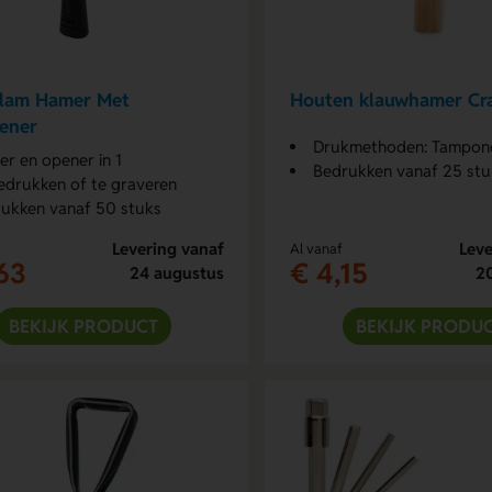
slam Hamer Met
Houten klauwhamer Cr
ener
Drukmethoden: Tampondruk en La
r en opener in 1
Bedrukken vanaf 25 stu
edrukken of te graveren
ukken vanaf 50 stuks
Levering vanaf
Leve
Al vanaf
63
€ 4,15
24 augustus
2
BEKIJK PRODUCT
BEKIJK PRODU