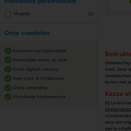
Individuele personalisatie
Mogelijk
(2)
Onze voordelen
Producten van topkwaliteit
Bedrukte
Persoonlijke advies op maat
Gereedschap l
Gratis digitaal ontwerp
tools. Door 
Gereedschap 
Geen start- & instelkosten
komen met je 
Gratis verzending
Keuze ui
Uitstekende klantenservice
Bij Lavista b
timmermansp
schroevendra
eens een orig
aan te schaff