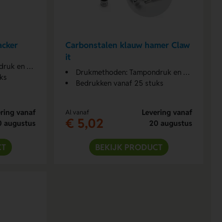
acker
Carbonstalen klauw hamer Claw
it
sergraveren
Drukmethoden: Tampondruk en Lasergraveren
ks
Bedrukken vanaf 25 stuks
ring vanaf
Levering vanaf
Al vanaf
€ 5,02
0 augustus
20 augustus
CT
BEKIJK PRODUCT