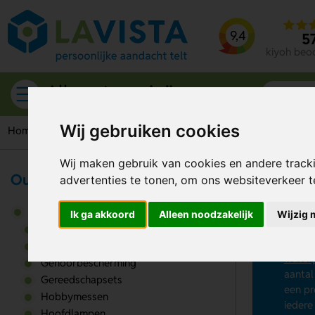
9,4
5
kiyoh beo
Alle categorieën
Wij gebruiken cookies
Home
Gereedschappen & tools
Wij maken gebruik van cookies en andere track
Outdoor & Vrije tijd
advertenties te tonen, om ons websiteverkeer 
Ge
Gereedschappen & tools
Ik ga akkoord
Alleen noodzakelijk
Wijzig 
Op zoe
Duimstokken
bedru
Emmers
water
Gehoorbescherming
aantal
Gereedschapsets
een pr
Hobbymessen
iedere
Hoofdlampen