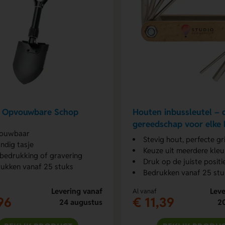
x Opvouwbare Schop
Houten inbussleutel –
gereedschap voor elke 
ouwbaar
Stevig hout, perfecte gr
andig tasje
Keuze uit meerdere kleu
bedrukking of gravering
Druk op de juiste positi
ukken vanaf 25 stuks
Bedrukken vanaf 25 stu
Levering vanaf
Leve
Al vanaf
96
€ 11,39
24 augustus
2