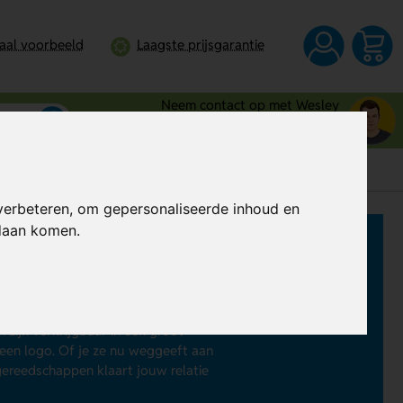
taal voorbeeld
Laagste prijsgarantie
Neem contact op met Wesley
0344 - 745109
verbeteren, om gepersonaliseerde inhoud en
ndaan komen.
is? Laat dan
gereedschappen
messen,
timmermanspotloden
,
zijn verkrijgbaar in een groot
een logo. Of je ze nu weggeeft aan
ereedschappen klaart jouw relatie