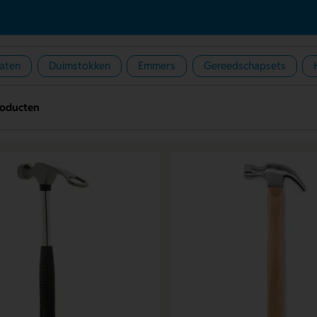
aten
Duimstokken
Emmers
Gereedschapsets
roducten