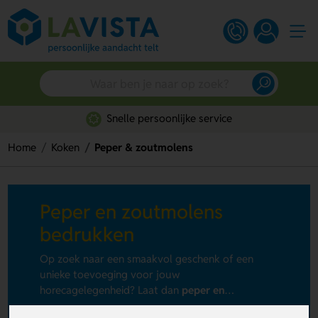
Snelle persoonlijke service
Home
Koken
Peper & zoutmolens
Peper en zoutmolens
bedrukken
Op zoek naar een smaakvol geschenk of een
unieke toevoeging voor jouw
horecagelegenheid? Laat dan
peper en
zoutmolens bedrukken
. Dit kan al vanaf 10 stuks
+ Lees meer