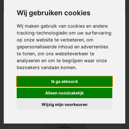
en vanaf € 2,56 per stuk. Van een goedkope tot
een professionele peper en zoutmolen en van een
Wij gebruiken cookies
elektrische tot een houten peper en zoutstel, de
keuze is reuze. Perfect om smaak toe te voegen
Wij maken gebruik van cookies en andere
aan gerechten tijdens het koken of tijdens het
Filters
tracking-technologieën om uw surfervaring
eten. Je kunt de peper en zoutmolens laten
bedrukken of graveren met een logo,
op onze website te verbeteren, om
bedrijfsnaam of andere opdruk. Met een
gepersonaliseerde inhoud en advertenties
gepersonaliseerd peper en zoutstel combineer je
te tonen, om ons websiteverkeer te
functionaliteit met reclame!
analyseren en om te begrijpen waar onze
bezoekers vandaan komen.
Ik ga akkoord
Alleen noodzakelijk
Wijzig mijn voorkeuren