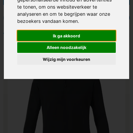
in dezelfde outfits lopen voor een extra
te tonen, om ons websiteverkeer te
eenheidsgevoel. Het is allemaal mogelijk bij
analyseren en om te begrijpen waar onze
Lavista, want jouw textiel kan je voorzien met
T-shirts
Sokken
Kinderkleding
Polo
Sweaters
bezoekers vandaan komen.
een ontwerp naar keuze. Ontdek ons aanbod
direct.
Filters
Ik ga akkoord
Alleen noodzakelijk
Wijzig mijn voorkeuren