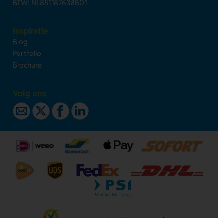
BTW: NL851187638B01
Inspiratie
Blog
Portfolio
Brochure
Volg ons