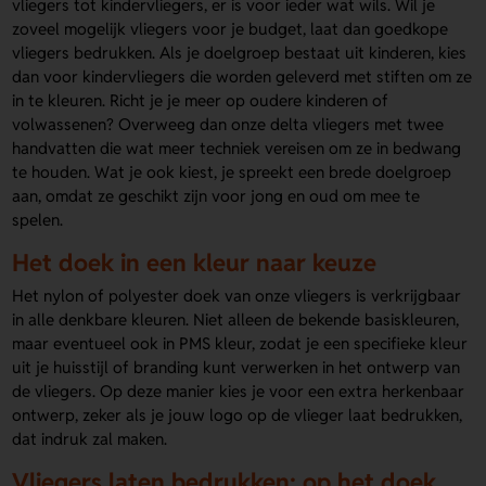
vliegers tot kindervliegers, er is voor ieder wat wils. Wil je
zoveel mogelijk vliegers voor je budget, laat dan goedkope
vliegers bedrukken. Als je doelgroep bestaat uit kinderen, kies
dan voor kindervliegers die worden geleverd met stiften om ze
in te kleuren. Richt je je meer op oudere kinderen of
volwassenen? Overweeg dan onze delta vliegers met twee
handvatten die wat meer techniek vereisen om ze in bedwang
te houden. Wat je ook kiest, je spreekt een brede doelgroep
aan, omdat ze geschikt zijn voor jong en oud om mee te
spelen.
Het doek in een kleur naar keuze
Het nylon of polyester doek van onze vliegers is verkrijgbaar
in alle denkbare kleuren. Niet alleen de bekende basiskleuren,
maar eventueel ook in PMS kleur, zodat je een specifieke kleur
uit je huisstijl of branding kunt verwerken in het ontwerp van
de vliegers. Op deze manier kies je voor een extra herkenbaar
ontwerp, zeker als je jouw logo op de vlieger laat bedrukken,
dat indruk zal maken.
Vliegers laten bedrukken: op het doek