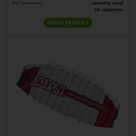
Levering vanaf
Prijs op aanvraag
08 september
BEKIJK PRODUCT