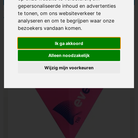
hebt de keuze uit diverse soorten vliegers, zoals
gepersonaliseerde inhoud en advertenties
goedkope vliegers, diamant vliegers, delta
te tonen, om ons websiteverkeer te
vliegers en kindervliegers waarop getekend kan
Filters
analyseren en om te begrijpen waar onze
worden. Het doek van de vliegers is verkrijgbaar
bezoekers vandaan komen.
in iedere gewenste kleur en kan volledig naar
wens bedrukt worden met een logo of andere
Ik ga akkoord
opdruk. Met bedrukte vliegers gun je ontvangers
speelplezier en kies je voor een opvallende
Alleen noodzakelijk
manier om je merk te promoten!
Wijzig mijn voorkeuren