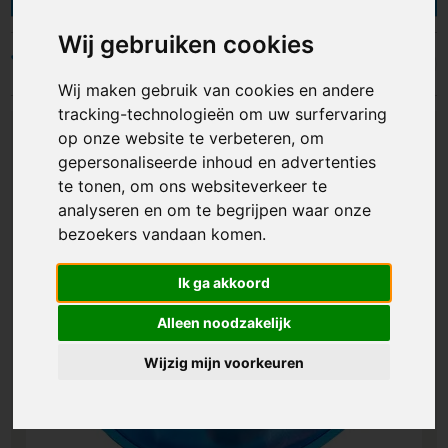
zodat je lekker je handen kunt opwarmen. Je
hebt de keuze uit vele standaard vormen of
Wij gebruiken cookies
worden in eigen vorm gemaakt, zoals een vorm
Filters
die symbool staat voor je campagne of bedrijf.
Wij maken gebruik van cookies en andere
De warmte zakjes zijn verkrijgbaar in vele kleuren
tracking-technologieën om uw surfervaring
en kunnen aan weerskanten bedrukt worden,
op onze website te verbeteren, om
bijvoorbeeld met een logo, stukje tekst en/of
gepersonaliseerde inhoud en advertenties
andere opdruk. Geef bedrukte handwarmers
te tonen, om ons websiteverkeer te
weg als promotiemateriaal en maak relaties warm
analyseren en om te begrijpen waar onze
voor alles wat je te bieden hebt!
bezoekers vandaan komen.
Ik ga akkoord
Alleen noodzakelijk
Wijzig mijn voorkeuren