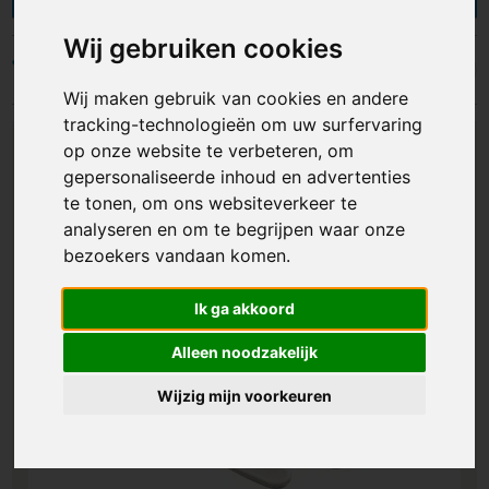
met jouw logo of naam, zodat je merk opvalt
tijdens elk eetmoment. Perfect voor feestjes,
Wij gebruiken cookies
picknicks, festivals, lunches of maaltijden. Bestel
Filters
direct of vraag een offerte aan en ontvang gratis
Wij maken gebruik van cookies en andere
een digitaal voorbeeld van jouw bestek met
tracking-technologieën om uw surfervaring
logo. Bekijk het ruime aanbod.
op onze website te verbeteren, om
gepersonaliseerde inhoud en advertenties
te tonen, om ons websiteverkeer te
analyseren en om te begrijpen waar onze
bezoekers vandaan komen.
Ik ga akkoord
Alleen noodzakelijk
Wijzig mijn voorkeuren