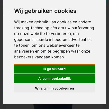
thermosbekers, reisbekers, shakebekers of
hardcups? Kies een kleur die past bij jouw
Wij gebruiken cookies
branding en laat de drinkbekers bedrukken met
Filters
jouw logo, naam of afbeelding. Of je ze nu inzet
Wij maken gebruik van cookies en andere
als promotiemateriaal, als relatiegeschenk of
tracking-technologieën om uw surfervaring
gebruikt in de horeca en op festivals, een
op onze website te verbeteren, om
bedrukte drinkbeker lest de dorst en brengt
gepersonaliseerde inhoud en advertenties
jouw reclame in beeld bij iedere slok!
te tonen, om ons websiteverkeer te
analyseren en om te begrijpen waar onze
bezoekers vandaan komen.
Ik ga akkoord
Alleen noodzakelijk
Wijzig mijn voorkeuren