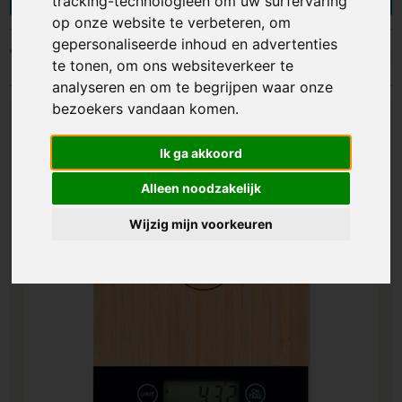
tracking-technologieën om uw surfervaring
kunnen deze artikelen bedrukken met vrijwel
op onze website te verbeteren, om
ieder ontwerp dat je in gedachte hebt. Ontdek
gepersonaliseerde inhoud en advertenties
snel ons assortiment of lees eerst even verder
Filters
te tonen, om ons websiteverkeer te
voor meer informatie.
analyseren en om te begrijpen waar onze
bezoekers vandaan komen.
Ik ga akkoord
Alleen noodzakelijk
Wijzig mijn voorkeuren