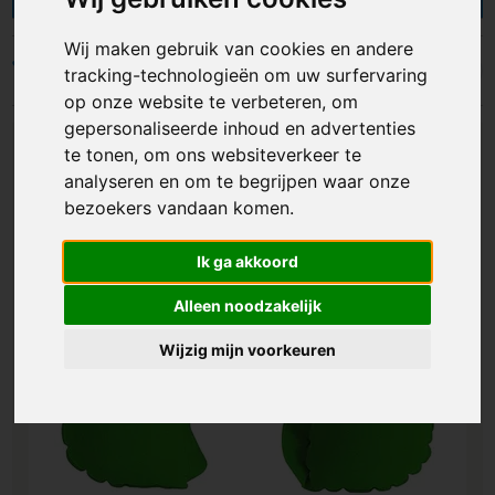
maar worden ook veel thuis gebruikt. Je hebt de
keuze uit diverse soorten: van goedkope
Wij maken gebruik van cookies en andere
nekkussens tot luxe nekkussens en van
Filters
tracking-technologieën om uw surfervaring
opblaasbare nekkussens tot complete reissets
op onze website te verbeteren, om
met nekkussens. Ze zijn verkrijgbaar in iedere
gepersonaliseerde inhoud en advertenties
gewenste kleur en kunnen volledig naar wens
te tonen, om ons websiteverkeer te
bedrukt worden. Met bedrukte nekkussens biedt
analyseren en om te begrijpen waar onze
je relaties niet alleen een comfortabel reismaatje,
bezoekers vandaan komen.
maar zet je ook je bedrijf in de schijnwerpers!
Ik ga akkoord
Alleen noodzakelijk
Wijzig mijn voorkeuren