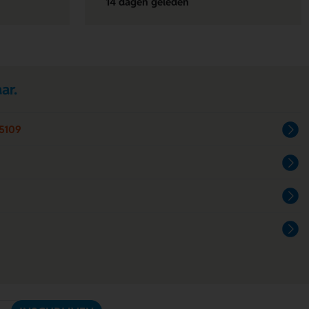
14 dagen geleden
ar.
5109