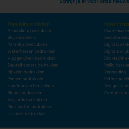
Schrijf je in voor onze nieuws
Populaire artikelen
Meer infor
Aanstekers bedrukken
Klantenservi
BIC aanstekers
Bestelproce
Paraplu's bedrukken
Digitaal aan
Waterflessen bedrukken
Digitale dru
Vlaggenlijnen bedrukken
Druktechnie
Sleutelhangers bedrukken
Veilig betale
Mokken bedrukken
Verzending
Pennen bedrukken
Retourbelei
Handdoeken bedrukken
Veelgesteld
Bidons bedrukken
Contact op
Keycords bedrukken
Muismatten bedrukken
Frisbees bedrukken