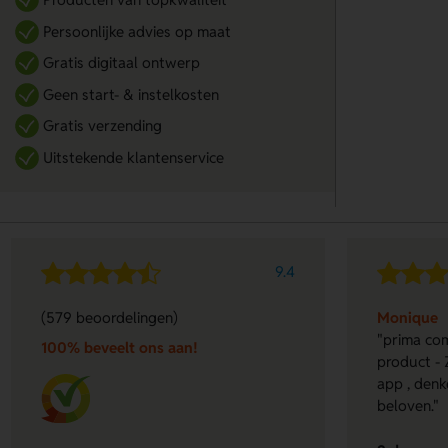
Persoonlijke advies op maat
Gratis digitaal ontwerp
Geen start- & instelkosten
Gratis verzending
Uitstekende klantenservice
9.4
(579 beoordelingen)
Monique
"prima com
100% beveelt ons aan!
product - 
app , denk
beloven."