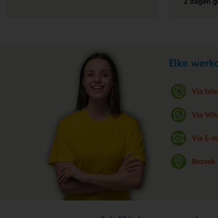
2 dagen g
Elke werkd
Via tel
Via Wh
Via E-m
Bezoek