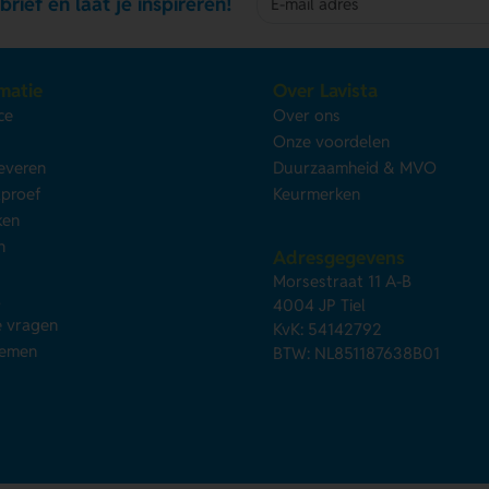
brief en laat je inspireren!
matie
Over Lavista
ce
Over ons
s
Onze voordelen
leveren
Duurzaamheid & MVO
kproef
Keurmerken
ken
n
Adresgegevens
Morsestraat 11 A-B
d
4004 JP Tiel
e vragen
KvK: 54142792
nemen
BTW: NL851187638B01