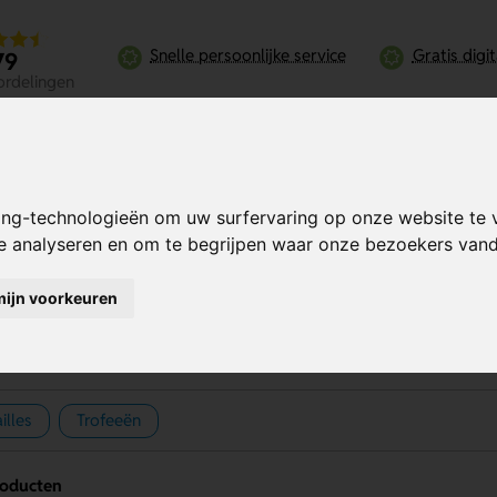
Snelle persoonlijke service
Gratis digi
79
ordelingen
ing-technologieën om uw surfervaring op onze website te 
te analyseren en om te begrijpen waar onze bezoekers va
ortprijzen
mijn voorkeuren
illes
Trofeeën
roducten