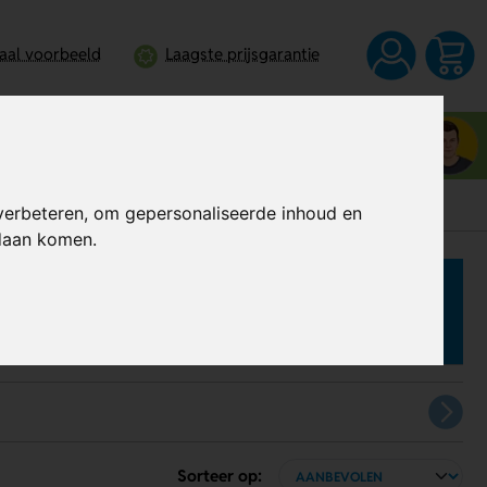
taal voorbeeld
Laagste prijsgarantie
Neem contact op met Wesley
0344 - 745109
verbeteren, om gepersonaliseerde inhoud en
ndaan komen.
Sorteer op: