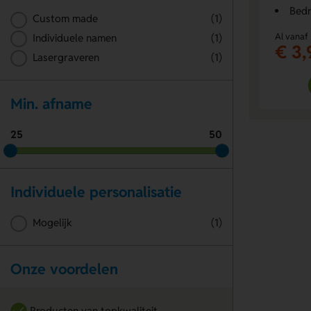
Bedr
Custom made
(1)
Al vanaf
Individuele namen
(1)
€ 3,
Lasergraveren
(1)
Min. afname
25
50
Individuele personalisatie
Mogelijk
(1)
Onze voordelen
Producten van topkwaliteit