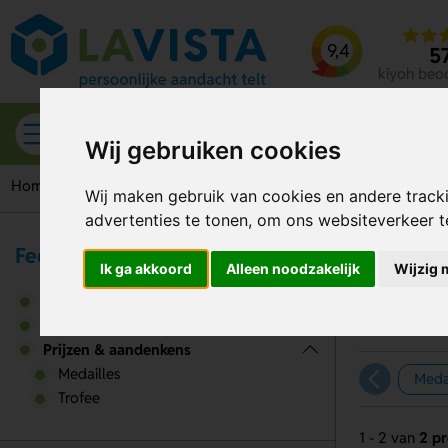
9,4
5
kiyoh beo
Alle categorieën
Wij gebruiken cookies
Home
Prijzen & aandenkens
Wij maken gebruik van cookies en andere track
advertenties te tonen, om ons websiteverkeer 
Feest & Events
Sp
Ik ga akkoord
Alleen noodzakelijk
Wijzig 
Fanartikelen
Feestartikelen
Prijzen & aandenkens
Medailles
Meda
Trofee
1 - 2 van
2 p