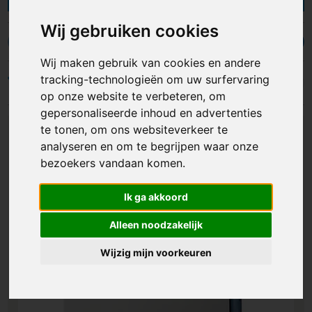
Correctbook bedrukken
, er is keuze genoeg. Ze
zijn verkrijgbaar in diverse formaten, zoals
A5
,
A6
Wij gebruiken cookies
en
A7-formaat
. Je kunt de omslag en de vellen
Correctbook bedrukken
Duurzame notitieboekjes
Notitieboekje
van de notitieboekjes laten bedrukken met een
Wij maken gebruik van cookies en andere
logo, bedrijfsnaam of andere ontwerp opdruk in
tracking-technologieën om uw surfervaring
Filters
full colour. Met bedrukte notitieboekjes zijn
op onze website te verbeteren, om
effectief als promotiemateriaal of relatiegeschenk
gepersonaliseerde inhoud en advertenties
vanwege de regelmatige bruikbaarheid en ruime
te tonen, om ons websiteverkeer te
zichtbaarheid van de opdruk!
analyseren en om te begrijpen waar onze
bezoekers vandaan komen.
Ik ga akkoord
Alleen noodzakelijk
Wijzig mijn voorkeuren