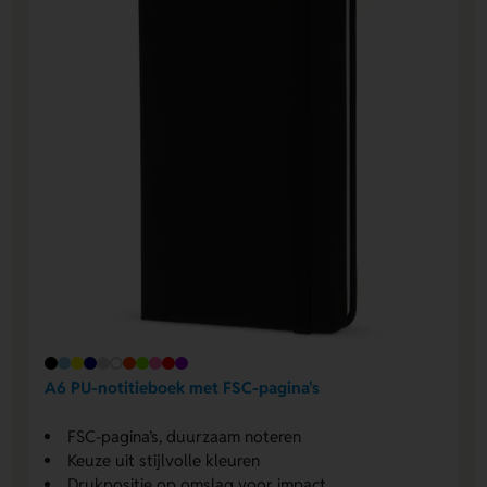
A6 PU-notitieboek met FSC-pagina's
FSC-pagina’s, duurzaam noteren
Keuze uit stijlvolle kleuren
Drukpositie op omslag voor impact