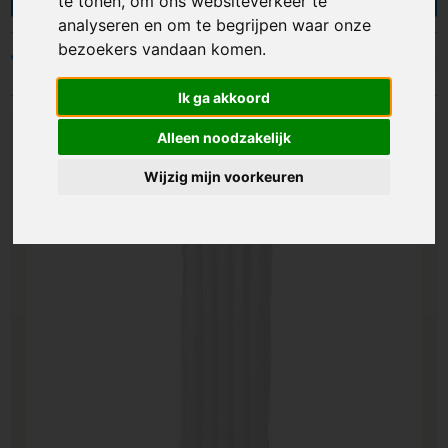
te tonen, om ons websiteverkeer te
zomer in beeld. Naast een opblaasbaar luchtbed
analyseren en om te begrijpen waar onze
kies je ook uit een zwemband, strandkussen,
bezoekers vandaan komen.
opblaasdier en meer. Bekijk ons aanbod.
Filters
Ik ga akkoord
Alleen noodzakelijk
Wijzig mijn voorkeuren