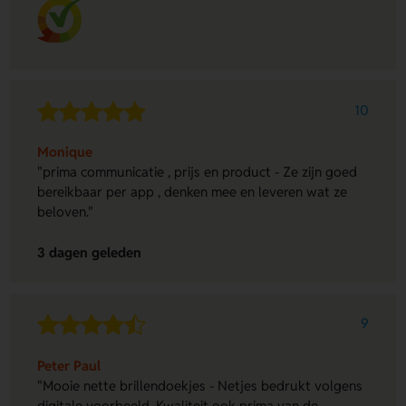
10
Monique
"prima communicatie , prijs en product - Ze zijn goed
bereikbaar per app , denken mee en leveren wat ze
beloven."
3 dagen geleden
9
Peter Paul
"Mooie nette brillendoekjes - Netjes bedrukt volgens
digitale voorbeeld. Kwaliteit ook prima van de