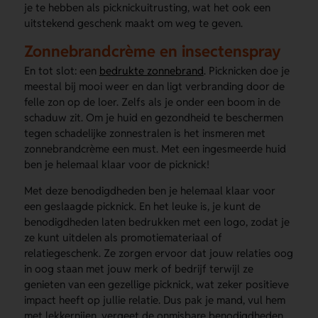
je te hebben als picknickuitrusting, wat het ook een
uitstekend geschenk maakt om weg te geven.
Zonnebrandcrème en insectenspray
En tot slot: een
bedrukte zonnebrand
. Picknicken doe je
meestal bij mooi weer en dan ligt verbranding door de
felle zon op de loer. Zelfs als je onder een boom in de
schaduw zit. Om je huid en gezondheid te beschermen
tegen schadelijke zonnestralen is het insmeren met
zonnebrandcrème een must. Met een ingesmeerde huid
ben je helemaal klaar voor de picknick!
Met deze benodigdheden ben je helemaal klaar voor
een geslaagde picknick. En het leuke is, je kunt de
benodigdheden laten bedrukken met een logo, zodat je
ze kunt uitdelen als promotiemateriaal of
relatiegeschenk. Ze zorgen ervoor dat jouw relaties oog
in oog staan met jouw merk of bedrijf terwijl ze
genieten van een gezellige picknick, wat zeker positieve
impact heeft op jullie relatie. Dus pak je mand, vul hem
met lekkernijen, vergeet de onmisbare benodigdheden