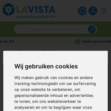
Snelle persoonlijke service
Home
Drinkwaren
Drinkbekers
Wij gebruiken cookies
Drinkbekers bedrukken
Wij maken gebruik van cookies en andere
Drinkbekers laten bedrukken met jouw ontwerp?
tracking-technologieën om uw surfervaring
Dat kan al vanaf € 0,30 per stuk en vanaf een
op onze website te verbeteren, om
kleine oplage van 10 stuks. Bij ons vind je een
gepersonaliseerde inhoud en advertenties
breed assortiment aan drinkbekers. Ga je voor
te tonen, om ons websiteverkeer te
+ Lees meer
duurzame drinkbekers, wegwerp drinkbekers van
analyseren en om te begrijpen waar onze
plastic en karton of speciale drinkbekers, zoals