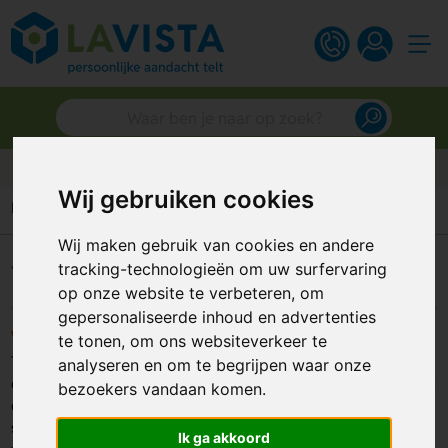
Klantbeoordeling van 9.4
Wij gebruiken cookies
Home
Druktechnieken
Transfer
Wij maken gebruik van cookies en andere
Transfer
tracking-technologieën om uw surfervaring
op onze website te verbeteren, om
gepersonaliseerde inhoud en advertenties
Wat is een transferdruk?
te tonen, om ons websiteverkeer te
Transferdruk is een drukmethode waarbij jouw ontwerp eerst
analyseren en om te begrijpen waar onze
op speciaal papier wordt geprint, waarna het met hitte en druk
bezoekers vandaan komen.
op het product wordt overgebracht. Deze methode levert
scherpe en heldere prints op in 1 tot 4 drukkleuren. Het is een
Ik ga akkoord