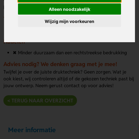
veel gebruikte druktechniek bij bestellingen in normale
hoeveelheden.
Alleen noodzakelijk
Voordelen
Wijzig mijn voorkeuren
✔ Relatief snelle en goedkope druktechniek
Nadelen
✖ Minder duurzaam dan een rechtstreekse bedrukking
Advies nodig? We denken graag met je mee!
Twijfel je over de juiste druktechniek? Geen zorgen. Wat je
ook kiest, wij controleren altijd of de gekozen techniek past bij
jouw ontwerp. Neem gerust contact op voor advies!
< TERUG NAAR OVERZICHT
Meer informatie