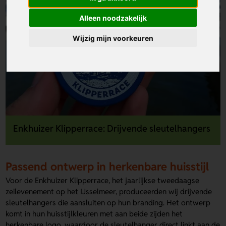
Alleen noodzakelijk
Wijzig mijn voorkeuren
Enkhuizer Klipperrace: Drijvende sleutelhangers
Passend ontwerp in herkenbare huisstijl
Voor de Enkhuizer Klipperrace, het jaarlijkse tweedaagse
zeilevenement op het IJsselmeer, produceerden wij drijvende
sleutelhangers die aansluiten op hun branding. Het ontwerp
komt in hun huisstijlkleuren met aan beide zijden het
herkenbare logo, waardoor de sleutelhanger direct linkt aan de