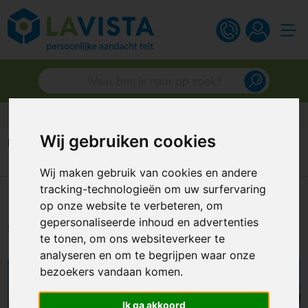
Klantbeoordeling van 9.4
Wij gebruiken cookies
Home
Portfolio
Enkhuizer Klipperrace: Drijvende sleutelhangers
Wij maken gebruik van cookies en andere
tracking-technologieën om uw surfervaring
Enkhuizer Klipperrace: Drijvende
op onze website te verbeteren, om
sleutelhangers
gepersonaliseerde inhoud en advertenties
te tonen, om ons websiteverkeer te
analyseren en om te begrijpen waar onze
bezoekers vandaan komen.
Ik ga akkoord