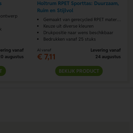
s
Holtrum RPET Sporttas: Duurzaam,
Ruim en Stijlvol
d ontwerp
Gemaakt van gerecycled RPET materiaal
Keuze uit diverse kleuren
k
Drukpositie naar wens beschikbaar
Bedrukken vanaf 25 stuks
ering vanaf
Levering vanaf
Al vanaf
€ 7,11
20 augustus
24 augustus
T
BEKIJK PRODUCT