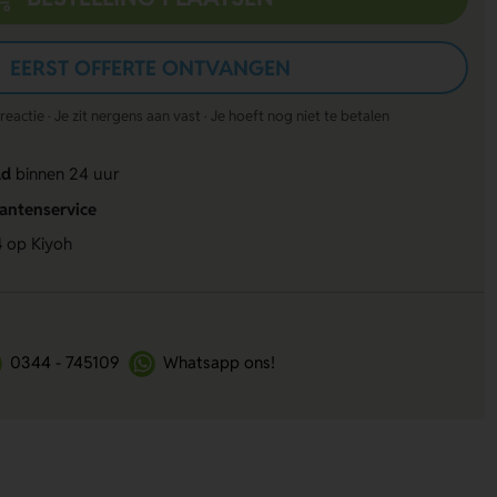
EERST OFFERTE ONTVANGEN
actie · Je zit nergens aan vast · Je hoeft nog niet te betalen
ld
binnen 24 uur
lantenservice
4
op Kiyoh
0344 - 745109
Whatsapp ons!