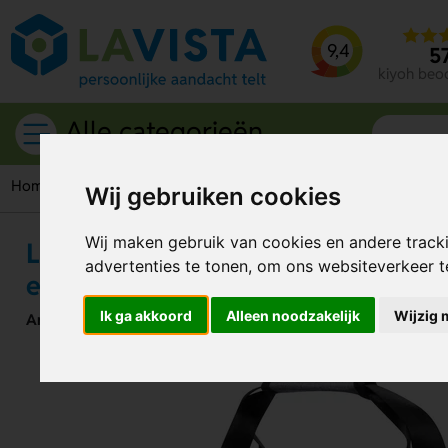
9,4
5
kiyoh beo
Alle categorieën
Home
Tassen
Sporttassen
Lutux Sporttas – Stijlvolle en
Wij gebruiken cookies
Wij maken gebruik van cookies en andere track
Lutux Sporttas – Stijlvolle en pra
advertenties te tonen, om ons websiteverkeer 
elke training
Ik ga akkoord
Alleen noodzakelijk
Wijzig 
Artikelnummer:
257523