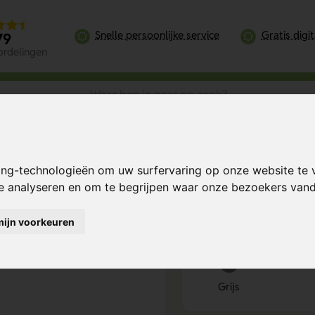
Snelle persoonlijke service
Gratis digi
79
ordelingen
 praktische tas voor elke training
ing-technologieën om uw surfervaring op onze website te 
ktische tas voor
Bereken mijn prij
te analyseren en om te begrijpen waar onze bezoekers va
mijn voorkeuren
Kies kleur
1
Grijs