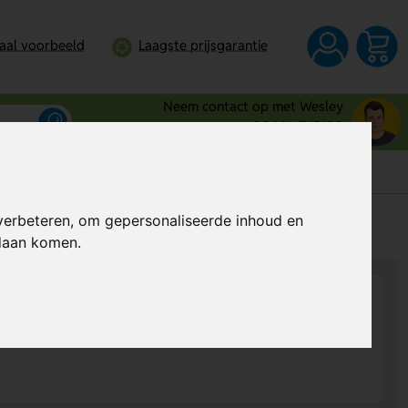
taal voorbeeld
Laagste prijsgarantie
Neem contact op met Wesley
0344 - 745109
verbeteren, om gepersonaliseerde inhoud en
s
Al vanaf
€ 6,58
per stuk (excl. BTW)
ndaan komen.